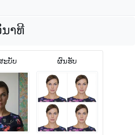
ິນາທີ
ນສະບັບ
ຜົນຮັບ