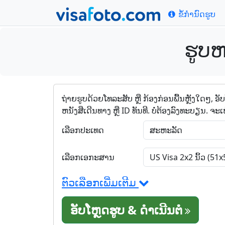
ຂໍ້ກໍານົດຮູບ
ຮູບຫ
ຖ່າຍຮູບດ້ວຍໂທລະສັບ ຫຼື ກ້ອງກ່ອນພື້ນຫຼັງໃດໆ, ອັບ
ຫນັງສືເດີນທາງ ຫຼື ID ທັນທີ. ບໍ່ຕ້ອງລົງທະບຽນ. ຈະເຫ
ເລືອກປະເທດ
ເລືອກເອກະສານ
ຕົວເລືອກເພີ່ມເຕີມ
ອັບໂຫຼດຮູບ & ດໍາເນີນຕໍ່