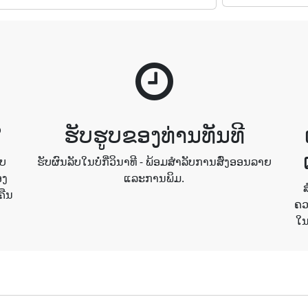
?
ຮັບຮູບຂອງທ່ານທັນທີ
ູບ
ຮັບຜົນລັບໃນບໍ່ກີ່ວິນາທີ - ພ້ອມສໍາລັບການສົ່ງອອນລາຍ
ອງ
ແລະການພິມ.
ຄືນ
ຄວ
ໃນ