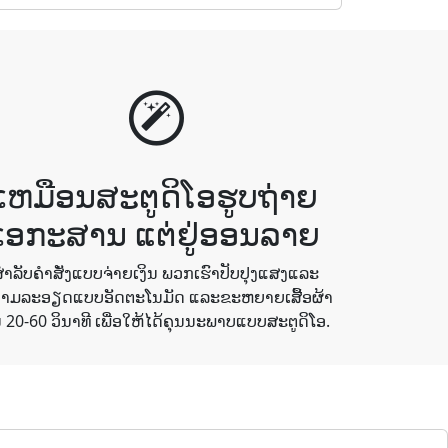
ເຫມືອນສະຕູດິໂອຮູບຖ່າຍ
ເອກະສານ ແຕ່ຢູ່ອອນລາຍ
ສໍາລັບຄໍາສັ່ງແບບຈ່າຍເງິນ ພວກເຮົາປັບປຸງແສງແລະ
າມລະອຽດແບບອັດຕະໂນມັດ ແລະຂະຫຍາຍເສື້ອຜ້າ
 20-60 ວິນາທີ ເພື່ອໃຫ້ໄດ້ຄຸນນະພາບແບບສະຕູດິໂອ.