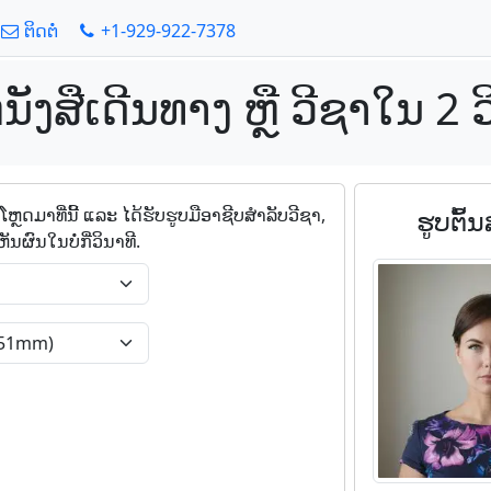
ຕິດຕໍ່
+1-929-922-7378
ນັງສືເດີນທາງ ຫຼື ວີຊາໃນ 2 ວ
ໂຫຼດມາທີ່ນີ້ ແລະ ໄດ້ຮັບຮູບມືອາຊີບສໍາລັບວີຊາ,
ຮູບຕົ້
ັນຜົນໃນບໍ່ກີ່ວິນາທີ.