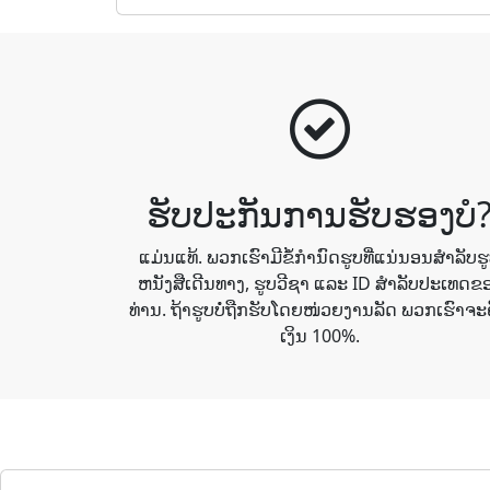
ຮັບປະກັນການຮັບຮອງບໍ
ແມ່ນແທ້. ພວກເຮົາມີຂໍ້ກໍານົດຮູບທີ່ແນ່ນອນສໍາລັບຮ
ຫນັງສືເດີນທາງ, ຮູບວີຊາ ແລະ ID ສໍາລັບປະເທດຂ
ທ່ານ. ຖ້າຮູບບໍ່ຖືກຮັບໂດຍໜ່ວຍງານລັດ ພວກເຮົາຈະ
ເງິນ 100%.