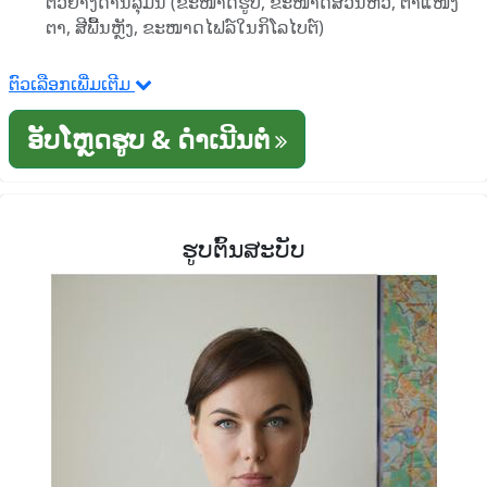
ຕົວຢ່າງດ້ານລຸ່ມນີ້ (ຂະໜາດຮູບ, ຂະໜາດສ່ວນຫົວ, ຕໍາແໜ່ງ
ຕາ, ສີພື້ນຫຼັງ, ຂະໜາດໄຟລ໌ໃນກິໂລໄບຕ໌)
ຕົວເລືອກເພີ່ມເຕີມ
ອັບໂຫຼດຮູບ & ດໍາເນີນຕໍ່
ຮູບຕົ້ນສະບັບ