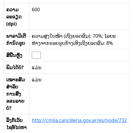
ຄວາມ
600
ລະອຽດ
(dpi)
ພາລາມິເຕີ
ຄວາມສູງໃບໜ້າ (ເຖິງຍອດຜົມ): 70%; ໄລຍະ
ກໍານົດຮູບ
ຫ່າງຈາກຂອບຮູບຂ້າງເທິງເຖິງຍອດຜົມ: 8%
ສີພື້ນຫຼັງ
ພິມໄດ້ບໍ?
ແມ່ນ
ເໝາະສົມ
ແມ່ນ
ສໍາລັບ
ການສົ່ງ
ອອນລາຍ
ບໍ?
ລິ້ງກ໌ເວັບ
http://cmila.cancilleria.gov.ar/es/node/732
ໄຊທ໌ໄປຫາ