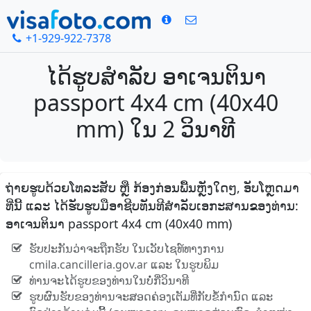
+1-929-922-7378
ໄດ້ຮູບສໍາລັບ ອາເຈນຕິນາ
passport 4x4 cm (40x40
mm) ໃນ 2 ວິນາທີ
ຖ່າຍຮູບດ້ວຍໂທລະສັບ ຫຼື ກ້ອງກ່ອນພື້ນຫຼັງໃດໆ, ອັບໂຫຼດມາ
ທີ່ນີ້ ແລະ ໄດ້ຮັບຮູບມືອາຊີບທັນທີສໍາລັບເອກະສານຂອງທ່ານ:
ອາເຈນຕິນາ passport 4x4 cm (40x40 mm)
ຮັບປະກັນວ່າຈະຖືກຮັບ ໃນເວັບໄຊທ໌ທາງການ
cmila.cancilleria.gov.ar ແລະ ໃນຮູບພິມ
ທ່ານຈະໄດ້ຮູບຂອງທ່ານໃນບໍ່ກີ່ວິນາທີ
ຮູບຜົນຮັບຂອງທ່ານຈະສອດຄ່ອງເຕັມທີ່ກັບຂໍ້ກໍານົດ ແລະ