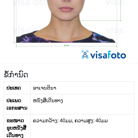
ຂໍ້ກໍານົດ
ປະເທດ
ອາເຈນຕິນາ
ປະເພດ
ຫນັງສືເດີນທາງ
ເອກະສານ
ຂະໜາດ
ຄວາມກວ້າງ: 40ມມ, ຄວາມສູງ: 40ມມ
ຮູບຫນັງສື
ເດີນທາງ