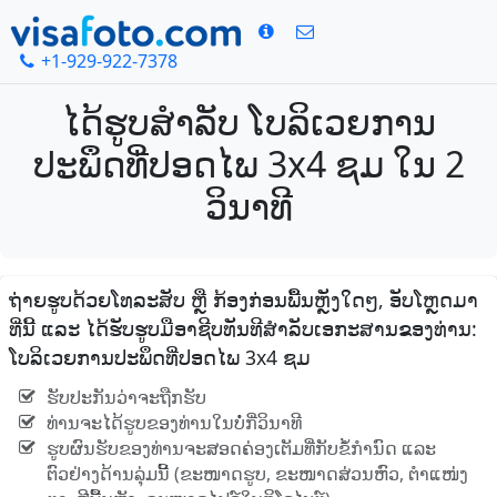
+1-929-922-7378
ໄດ້ຮູບສໍາລັບ ໂບລິເວຍການ
ປະພຶດທີ່ປອດໄພ 3x4 ຊມ ໃນ 2
ວິນາທີ
ຖ່າຍຮູບດ້ວຍໂທລະສັບ ຫຼື ກ້ອງກ່ອນພື້ນຫຼັງໃດໆ, ອັບໂຫຼດມາ
ທີ່ນີ້ ແລະ ໄດ້ຮັບຮູບມືອາຊີບທັນທີສໍາລັບເອກະສານຂອງທ່ານ:
ໂບລິເວຍການປະພຶດທີ່ປອດໄພ 3x4 ຊມ
ຮັບປະກັນວ່າຈະຖືກຮັບ
ທ່ານຈະໄດ້ຮູບຂອງທ່ານໃນບໍ່ກີ່ວິນາທີ
ຮູບຜົນຮັບຂອງທ່ານຈະສອດຄ່ອງເຕັມທີ່ກັບຂໍ້ກໍານົດ ແລະ
ຕົວຢ່າງດ້ານລຸ່ມນີ້ (ຂະໜາດຮູບ, ຂະໜາດສ່ວນຫົວ, ຕໍາແໜ່ງ