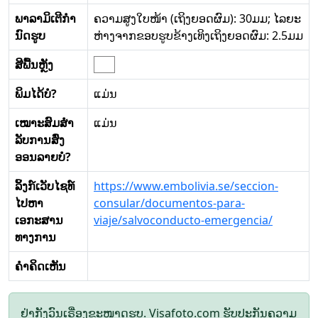
ພາລາມິເຕີກໍາ
ຄວາມສູງໃບໜ້າ (ເຖິງຍອດຜົມ): 30ມມ; ໄລຍະ
ນົດຮູບ
ຫ່າງຈາກຂອບຮູບຂ້າງເທິງເຖິງຍອດຜົມ: 2.5ມມ
ສີພື້ນຫຼັງ
ພິມໄດ້ບໍ?
ແມ່ນ
ເໝາະສົມສໍາ
ແມ່ນ
ລັບການສົ່ງ
ອອນລາຍບໍ?
ລິ້ງກ໌ເວັບໄຊທ໌
https://www.embolivia.se/seccion-
ໄປຫາ
consular/documentos-para-
ເອກະສານ
viaje/salvoconducto-emergencia/
ທາງການ
ຄໍາຄິດເຫັນ
ຢ່າກັງວົນເຣື່ອງຂະໜາດຮູບ. Visafoto.com ຮັບປະກັນຄວາມ