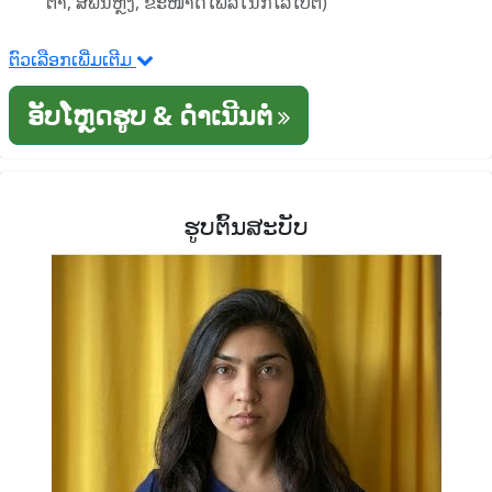
ຕາ, ສີພື້ນຫຼັງ, ຂະໜາດໄຟລ໌ໃນກິໂລໄບຕ໌)
ຕົວເລືອກເພີ່ມເຕີມ
ອັບໂຫຼດຮູບ & ດໍາເນີນຕໍ່
ຮູບຕົ້ນສະບັບ