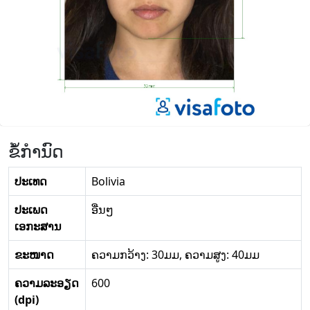
ຂໍ້ກໍານົດ
ປະເທດ
Bolivia
ປະເພດ
ອື່ນໆ
ເອກະສານ
ຂະໜາດ
ຄວາມກວ້າງ: 30ມມ, ຄວາມສູງ: 40ມມ
ຄວາມລະອຽດ
600
(dpi)