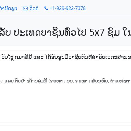
້ກໍານົດຮູບ
ຕິດຕໍ່
+1-929-922-7378
າລັບ ປະເທດບາຊິນທົ່ວໄປ 5x7 ຊົມ ໃນ
ໆ, ອັບໂຫຼດມາທີ່ນີ້ ແລະ ໄດ້ຮັບຮູບມືອາຊີບທັນທີສໍາລັບເອກະສາ
ນົດ ແລະ ຕົວຢ່າງດ້ານລຸ່ມນີ້ (ຂະໜາດຮູບ, ຂະໜາດສ່ວນຫົວ, ຕໍາແໜ່ງຕາ,