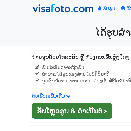
ຮັບຮູບ
ຂໍ
ໄດ້ຮູບສໍ
ຖ່າຍຮູບດ້ວຍໂທລະສັບ ຫຼື ກ້ອງກ່ອນພື້ນຫຼັງໃດ
ຮັບປະກັນວ່າຈະຖືກຮັບ
ທ່ານຈະໄດ້ຮູບຂອງທ່ານໃນບໍ່ກີ່ວິນາທີ
ຮູບຜົນຮັບຂອງທ່ານຈະສອດຄ່ອງເຕັມທີ່ກັບຂໍ້ກໍາ
ຕົວເລືອກເພີ່ມເຕີມ
ອັບໂຫຼດຮູບ & ດໍາເນີນຕໍ່