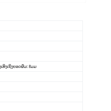
ເທິງເຖິງຍອດຜົມ: 8ມມ