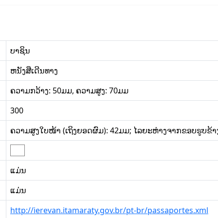
ບາຊິນ
ຫນັງສືເດີນທາງ
ຄວາມກວ້າງ: 50ມມ, ຄວາມສູງ: 70ມມ
300
ຄວາມສູງໃບໜ້າ (ເຖິງຍອດຜົມ): 42ມມ; ໄລຍະຫ່າງຈາກຂອບຮູບຂ້າງ
ແມ່ນ
ແມ່ນ
http://ierevan.itamaraty.gov.br/pt-br/passaportes.xml