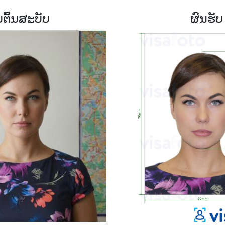
ບຕົ້ນສະບັບ
ຜົນຮັບ