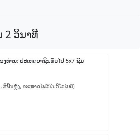
 2 ວິນາທີ
ນຂອງທ່ານ: ປະເທດບາຊິນທົ່ວໄປ 5x7 ຊົມ
 ສີພື້ນຫຼັງ, ຂະໜາດໄຟລ໌ໃນກິໂລໄບຕ໌)