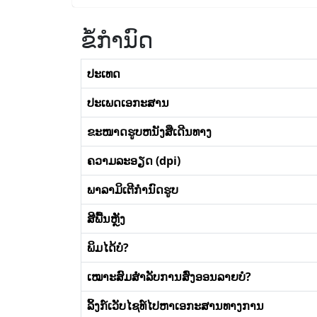
ຂໍ້ກໍານົດ
ປະເທດ
ປະເພດເອກະສານ
ຂະໜາດຮູບຫນັງສືເດີນທາງ
ຄວາມລະອຽດ (dpi)
ພາລາມິເຕີກໍານົດຮູບ
ສີພື້ນຫຼັງ
ພິມໄດ້ບໍ?
ເໝາະສົມສໍາລັບການສົ່ງອອນລາຍບໍ?
ລິ້ງກ໌ເວັບໄຊທ໌ໄປຫາເອກະສານທາງການ