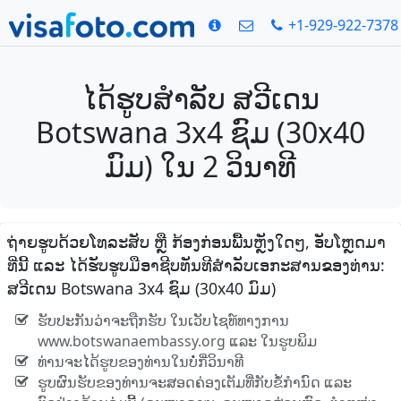
+1-929-922-7378
ໄດ້ຮູບສໍາລັບ ສວີເດນ
Botswana 3x4 ຊົມ (30x40
ມົມ) ໃນ 2 ວິນາທີ
ຖ່າຍຮູບດ້ວຍໂທລະສັບ ຫຼື ກ້ອງກ່ອນພື້ນຫຼັງໃດໆ, ອັບໂຫຼດມາ
ທີ່ນີ້ ແລະ ໄດ້ຮັບຮູບມືອາຊີບທັນທີສໍາລັບເອກະສານຂອງທ່ານ:
ສວີເດນ Botswana 3x4 ຊົມ (30x40 ມົມ)
ຮັບປະກັນວ່າຈະຖືກຮັບ ໃນເວັບໄຊທ໌ທາງການ
www.botswanaembassy.org ແລະ ໃນຮູບພິມ
ທ່ານຈະໄດ້ຮູບຂອງທ່ານໃນບໍ່ກີ່ວິນາທີ
ຮູບຜົນຮັບຂອງທ່ານຈະສອດຄ່ອງເຕັມທີ່ກັບຂໍ້ກໍານົດ ແລະ