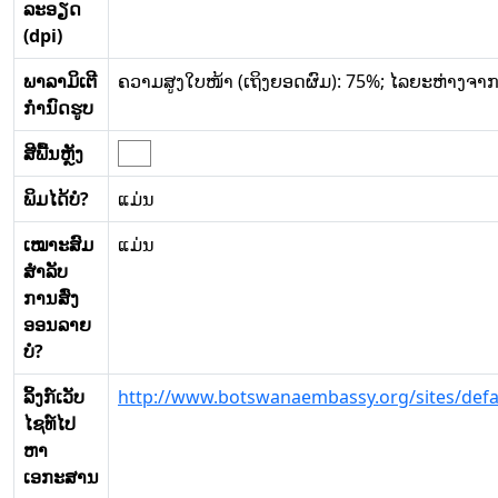
ລະອຽດ
(dpi)
ພາລາມິເຕີ
ຄວາມສູງໃບໜ້າ (ເຖິງຍອດຜົມ): 75%; ໄລຍະຫ່າງຈາກ
ກໍານົດຮູບ
ສີພື້ນຫຼັງ
ພິມໄດ້ບໍ?
ແມ່ນ
ເໝາະສົມ
ແມ່ນ
ສໍາລັບ
ການສົ່ງ
ອອນລາຍ
ບໍ?
ລິ້ງກ໌ເວັບ
http://www.botswanaembassy.org/sites/defau
ໄຊທ໌ໄປ
ຫາ
ເອກະສານ