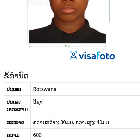
ຂໍ້ກໍານົດ
ປະເທດ
Botswana
ປະເພດ
ວີຊາ
ເອກະສານ
ຂະໜາດ
ຄວາມກວ້າງ: 30ມມ, ຄວາມສູງ: 40ມມ
ຄວາມ
600