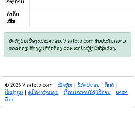
ທາງການ
ຄໍາຄິດ
ເຫັນ
ຢ່າກັງວົນເຣື່ອງຂະໜາດຮູບ. Visafoto.com ຮັບປະກັນຄວາມ
ສອດຄ່ອງ: ສ້າງຮູບທີ່ຖືກຕ້ອງ ແລະ ແກ້ພື້ນຫຼັງໃຫ້ຖືກຕ້ອງ.
© 2026 Visafoto.com |
ໜ້າຫຼັກ
|
ຂໍ້ກໍານົດຮູບ
|
ຕິດຕໍ່
|
ປັບປຸງຮູບ
|
ຄູ່ມືຊ່າງຖ່າຍຮູບ
|
ເງື່ອນໄຂການໃຊ້ບໍລິການ
|
ພາສາ
ອື່ນໆ