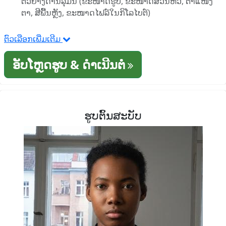
ຕົວຢ່າງດ້ານລຸ່ມນີ້ (ຂະໜາດຮູບ, ຂະໜາດສ່ວນຫົວ, ຕໍາແໜ່ງ
ຕາ, ສີພື້ນຫຼັງ, ຂະໜາດໄຟລ໌ໃນກິໂລໄບຕ໌)
ຕົວເລືອກເພີ່ມເຕີມ
ອັບໂຫຼດຮູບ & ດໍາເນີນຕໍ່
ຮູບຕົ້ນສະບັບ