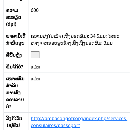
ຄວາມ
600
ລະອຽດ
(dpi)
ພາລາມິເຕີ
ຄວາມສູງໃບໜ້າ (ເຖິງຍອດຜົມ): 34.5ມມ; ໄລຍະ
ກໍານົດຮູບ
ຫ່າງຈາກຂອບຮູບຂ້າງເທິງເຖິງຍອດຜົມ: 3ມມ
ສີພື້ນຫຼັງ
ພິມໄດ້ບໍ?
ແມ່ນ
ເໝາະສົມ
ແມ່ນ
ສໍາລັບ
ການສົ່ງ
ອອນລາຍ
ບໍ?
ລິ້ງກ໌ເວັບ
http://ambacongofr.org/index.php/services-
ໄຊທ໌ໄປ
consulaires/passeport