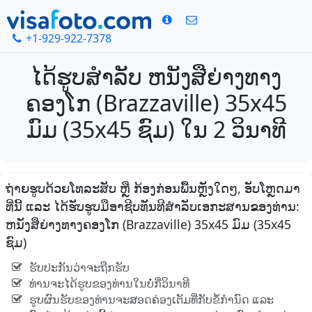
+1-929-922-7378
ໄດ້ຮູບສໍາລັບ ຫນັງສືຍ່າງທາງ
ຄອງໂກ (Brazzaville) 35x45
ມົມ (35x45 ຊົມ) ໃນ 2 ວິນາທີ
ຖ່າຍຮູບດ້ວຍໂທລະສັບ ຫຼື ກ້ອງກ່ອນພື້ນຫຼັງໃດໆ, ອັບໂຫຼດມາ
ທີ່ນີ້ ແລະ ໄດ້ຮັບຮູບມືອາຊີບທັນທີສໍາລັບເອກະສານຂອງທ່ານ:
ຫນັງສືຍ່າງທາງຄອງໂກ (Brazzaville) 35x45 ມົມ (35x45
ຊົມ)
ຮັບປະກັນວ່າຈະຖືກຮັບ
ທ່ານຈະໄດ້ຮູບຂອງທ່ານໃນບໍ່ກີ່ວິນາທີ
ຮູບຜົນຮັບຂອງທ່ານຈະສອດຄ່ອງເຕັມທີ່ກັບຂໍ້ກໍານົດ ແລະ