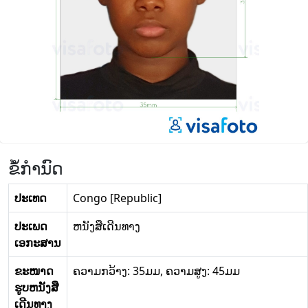
ຂໍ້ກໍານົດ
ປະເທດ
Congo [Republic]
ປະເພດ
ຫນັງສືເດີນທາງ
ເອກະສານ
ຂະໜາດ
ຄວາມກວ້າງ: 35ມມ, ຄວາມສູງ: 45ມມ
ຮູບຫນັງສື
ເດີນທາງ