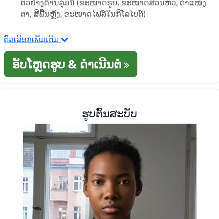
ຕົວຢ່າງດ້ານລຸ່ມນີ້ (ຂະໜາດຮູບ, ຂະໜາດສ່ວນຫົວ, ຕໍາແໜ່ງ
ຕາ, ສີພື້ນຫຼັງ, ຂະໜາດໄຟລ໌ໃນກິໂລໄບຕ໌)
ຕົວເລືອກເພີ່ມເຕີມ
ອັບໂຫຼດຮູບ & ດໍາເນີນຕໍ່
ຮູບຕົ້ນສະບັບ