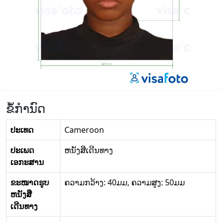
ຂໍ້ກໍານົດ
ປະເທດ
Cameroon
ປະເພດ
ຫນັງສືເດີນທາງ
ເອກະສານ
ຂະໜາດຮູບ
ຄວາມກວ້າງ: 40ມມ, ຄວາມສູງ: 50ມມ
ຫນັງສື
ເດີນທາງ