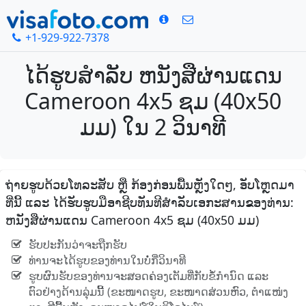
+1-929-922-7378
ໄດ້ຮູບສໍາລັບ ຫນັງສືຜ່ານແດນ
Cameroon 4x5 ຊມ (40x50
ມມ) ໃນ 2 ວິນາທີ
ຖ່າຍຮູບດ້ວຍໂທລະສັບ ຫຼື ກ້ອງກ່ອນພື້ນຫຼັງໃດໆ, ອັບໂຫຼດມາ
ທີ່ນີ້ ແລະ ໄດ້ຮັບຮູບມືອາຊີບທັນທີສໍາລັບເອກະສານຂອງທ່ານ:
ຫນັງສືຜ່ານແດນ Cameroon 4x5 ຊມ (40x50 ມມ)
ຮັບປະກັນວ່າຈະຖືກຮັບ
ທ່ານຈະໄດ້ຮູບຂອງທ່ານໃນບໍ່ກີ່ວິນາທີ
ຮູບຜົນຮັບຂອງທ່ານຈະສອດຄ່ອງເຕັມທີ່ກັບຂໍ້ກໍານົດ ແລະ
ຕົວຢ່າງດ້ານລຸ່ມນີ້ (ຂະໜາດຮູບ, ຂະໜາດສ່ວນຫົວ, ຕໍາແໜ່ງ