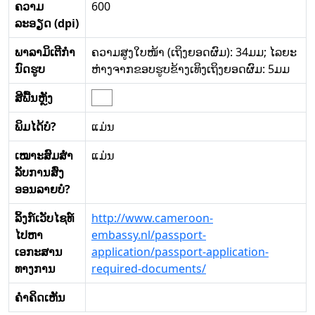
ຄວາມ
600
ລະອຽດ (dpi)
ພາລາມິເຕີກໍາ
ຄວາມສູງໃບໜ້າ (ເຖິງຍອດຜົມ): 34ມມ; ໄລຍະ
ນົດຮູບ
ຫ່າງຈາກຂອບຮູບຂ້າງເທິງເຖິງຍອດຜົມ: 5ມມ
ສີພື້ນຫຼັງ
ພິມໄດ້ບໍ?
ແມ່ນ
ເໝາະສົມສໍາ
ແມ່ນ
ລັບການສົ່ງ
ອອນລາຍບໍ?
ລິ້ງກ໌ເວັບໄຊທ໌
http://www.cameroon-
ໄປຫາ
embassy.nl/passport-
ເອກະສານ
application/passport-application-
ທາງການ
required-documents/
ຄໍາຄິດເຫັນ