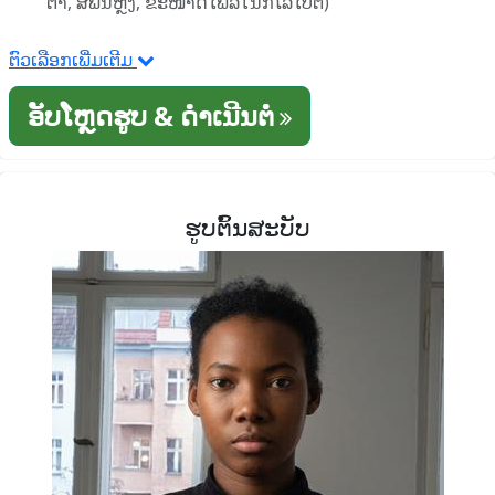
ຕາ, ສີພື້ນຫຼັງ, ຂະໜາດໄຟລ໌ໃນກິໂລໄບຕ໌)
ຕົວເລືອກເພີ່ມເຕີມ
ອັບໂຫຼດຮູບ & ດໍາເນີນຕໍ່
ຮູບຕົ້ນສະບັບ