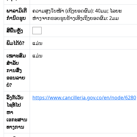
ພາລາມິເຕີ
ຄວາມສູງໃບໜ້າ (ເຖິງຍອດຜົມ): 40ມມ; ໄລຍະ
ກໍານົດຮູບ
ຫ່າງຈາກຂອບຮູບຂ້າງເທິງເຖິງຍອດຜົມ: 2ມມ
ສີພື້ນຫຼັງ
ພິມໄດ້ບໍ?
ແມ່ນ
ເໝາະສົມ
ແມ່ນ
ສໍາລັບ
ການສົ່ງ
ອອນລາຍ
ບໍ?
ລິ້ງກ໌ເວັບ
https://www.cancilleria.gov.co/en/node/6280
ໄຊທ໌ໄປ
ຫາ
ເອກະສານ
ທາງການ