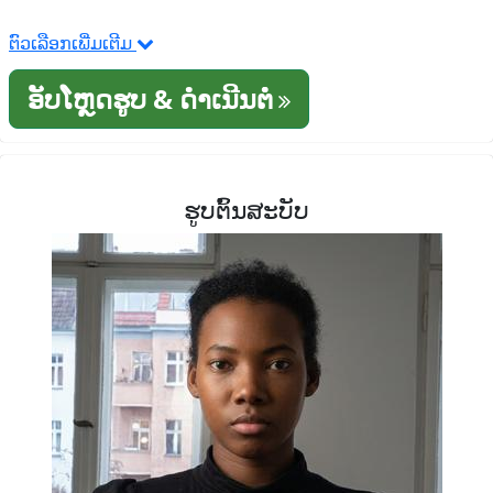
ຕົວເລືອກເພີ່ມເຕີມ
ອັບໂຫຼດຮູບ & ດໍາເນີນຕໍ່
ຮູບຕົ້ນສະບັບ