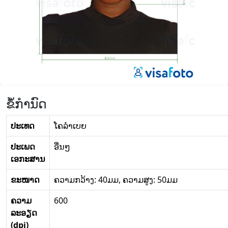
ຂໍ້ກໍານົດ
ປະເທດ
ໂຄລໍາເບຍ
ປະເພດ
ອື່ນໆ
ເອກະສານ
ຂະໜາດ
ຄວາມກວ້າງ: 40ມມ, ຄວາມສູງ: 50ມມ
ຄວາມ
600
ລະອຽດ
(dpi)