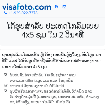
+1-929-922-7378
ໄດ້ຮູບສໍາລັບ ປະເທດໂກລົມເບຍ
4x5 ຊມ ໃນ 2 ວິນາທີ
ຖ່າຍຮູບດ້ວຍໂທລະສັບ ຫຼື ກ້ອງກ່ອນພື້ນຫຼັງໃດໆ, ອັບໂຫຼດມາ
ທີ່ນີ້ ແລະ ໄດ້ຮັບຮູບມືອາຊີບທັນທີສໍາລັບເອກະສານຂອງທ່ານ:
ປະເທດໂກລົມເບຍ 4x5 ຊມ
ຮັບປະກັນວ່າຈະຖືກຮັບ ໃນເວັບໄຊທ໌ທາງການ
www.cancilleria.gov.co ແລະ ໃນຮູບພິມ
ທ່ານຈະໄດ້ຮູບຂອງທ່ານໃນບໍ່ກີ່ວິນາທີ
ຮູບຜົນຮັບຂອງທ່ານຈະສອດຄ່ອງເຕັມທີ່ກັບຂໍ້ກໍານົດ ແລະ
ຕົວຢ່າງດ້ານລຸ່ມນີ້ (ຂະໜາດຮູບ, ຂະໜາດສ່ວນຫົວ, ຕໍາແໜ່ງ
ຕາ, ສີພື້ນຫຼັງ, ຂະໜາດໄຟລ໌ໃນກິໂລໄບຕ໌)