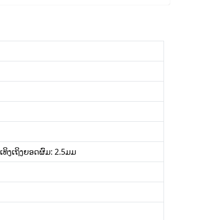
ທິງເຖິງຍອດຜົມ: 2.5ມມ