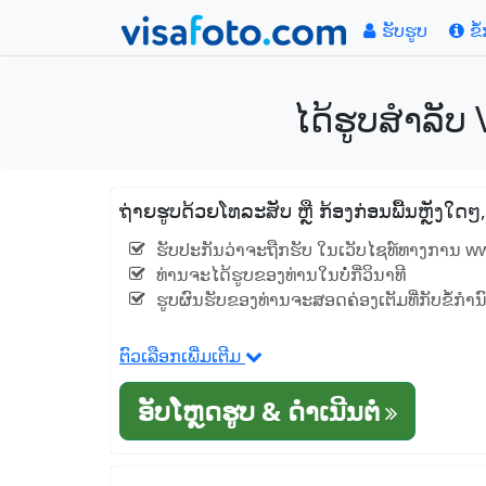
ຮັບຮູບ
ຂໍ
ໄດ້ຮູບສໍາລັບ
ຖ່າຍຮູບດ້ວຍໂທລະສັບ ຫຼື ກ້ອງກ່ອນພື້ນຫຼັງໃດ
ຮັບປະກັນວ່າຈະຖືກຮັບ ໃນເວັບໄຊທ໌ທາງການ w
ທ່ານຈະໄດ້ຮູບຂອງທ່ານໃນບໍ່ກີ່ວິນາທີ
ຮູບຜົນຮັບຂອງທ່ານຈະສອດຄ່ອງເຕັມທີ່ກັບຂໍ້ກໍາ
ຕົວເລືອກເພີ່ມເຕີມ
ອັບໂຫຼດຮູບ & ດໍາເນີນຕໍ່