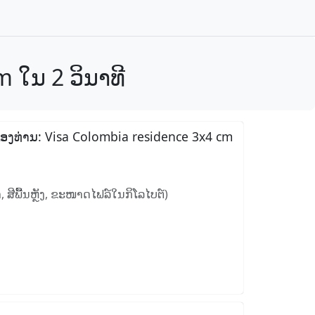
m ໃນ 2 ວິນາທີ
ານຂອງທ່ານ: Visa Colombia residence 3x4 cm
 ສີພື້ນຫຼັງ, ຂະໜາດໄຟລ໌ໃນກິໂລໄບຕ໌)