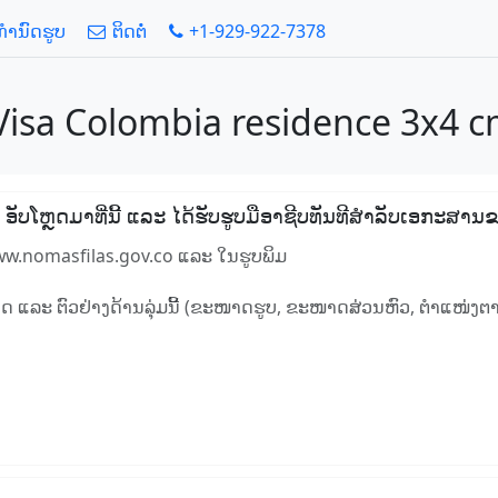
້ກໍານົດຮູບ
ຕິດຕໍ່
+1-929-922-7378
 Visa Colombia residence 3x4 c
ໆ, ອັບໂຫຼດມາທີ່ນີ້ ແລະ ໄດ້ຮັບຮູບມືອາຊີບທັນທີສໍາລັບເອກະສ
ww.nomasfilas.gov.co ແລະ ໃນຮູບພິມ
ນົດ ແລະ ຕົວຢ່າງດ້ານລຸ່ມນີ້ (ຂະໜາດຮູບ, ຂະໜາດສ່ວນຫົວ, ຕໍາແໜ່ງຕາ,