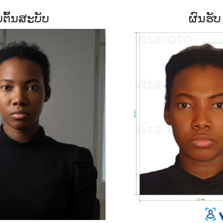
ບຕົ້ນສະບັບ
ຜົນຮັບ