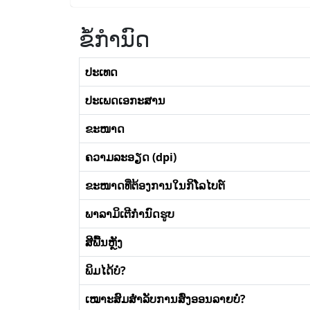
ຂໍ້ກໍານົດ
ປະເທດ
ປະເພດເອກະສານ
ຂະໜາດ
ຄວາມລະອຽດ (dpi)
ຂະໜາດທີ່ຕ້ອງການໃນກິໂລໄບຕ໌
ພາລາມິເຕີກໍານົດຮູບ
ສີພື້ນຫຼັງ
ພິມໄດ້ບໍ?
ເໝາະສົມສໍາລັບການສົ່ງອອນລາຍບໍ?