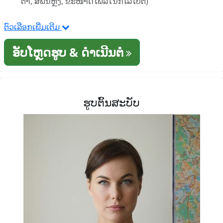
ຕາ, ສີພື້ນຫຼັງ, ຂະໜາດໄຟລ໌ໃນກິໂລໄບຕ໌)
ຕົວເລືອກເພີ່ມເຕີມ
ອັບໂຫຼດຮູບ & ດໍາເນີນຕໍ່
ຮູບຕົ້ນສະບັບ