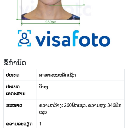
ຂໍ້ກໍານົດ
ປະເທດ
ສາ​ທາ​ລະ​ນະ​ລັດ​ເຊັກ
ປະເພດ
ອື່ນໆ
ເອກະສານ
ຂະໜາດ
ຄວາມກວ້າງ: 260ພິກເຊວ, ຄວາມສູງ: 346ພິກ
ເຊວ
ຄວາມລະອຽດ
1