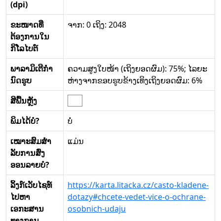
(dpi)
ຂະໜາດທີ່
ຈາກ: 0 ເຖິງ: 2048
ຕ້ອງການໃນ
ກິໂລໄບຕ໌
ພາລາມິເຕີກໍາ
ຄວາມສູງໃບໜ້າ (ເຖິງຍອດຜົມ): 75%; ໄລຍະ
ນົດຮູບ
ຫ່າງຈາກຂອບຮູບຂ້າງເທິງເຖິງຍອດຜົມ: 6%
ສີພື້ນຫຼັງ
ພິມໄດ້ບໍ?
ບໍ່
ເໝາະສົມສໍາ
ແມ່ນ
ລັບການສົ່ງ
ອອນລາຍບໍ?
ລິ້ງກ໌ເວັບໄຊທ໌
https://karta.litacka.cz/casto-kladene-
ໄປຫາ
dotazy#chcete-vedet-vice-o-ochrane-
ເອກະສານ
osobnich-udaju
ທາງການ