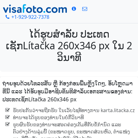
+1-929-922-7378
ໄດ້ຮູບສໍາລັບ ປະເທດ
ເຊັກLítačka 260x346 px ໃນ 2
ວິນາທີ
ຖ່າຍຮູບດ້ວຍໂທລະສັບ ຫຼື ກ້ອງກ່ອນພື້ນຫຼັງໃດໆ, ອັບໂຫຼດມາ
ທີ່ນີ້ ແລະ ໄດ້ຮັບຮູບມືອາຊີບທັນທີສໍາລັບເອກະສານຂອງທ່ານ:
ປະເທດເຊັກLítačka 260x346 px
ຮັບປະກັນວ່າຈະຖືກຮັບ ໃນເວັບໄຊທ໌ທາງການ karta.litacka.cz
ທ່ານຈະໄດ້ຮູບຂອງທ່ານໃນບໍ່ກີ່ວິນາທີ
ຮູບຜົນຮັບຂອງທ່ານຈະສອດຄ່ອງເຕັມທີ່ກັບຂໍ້ກໍານົດ ແລະ
ຕົວຢ່າງດ້ານລຸ່ມນີ້ (ຂະໜາດຮູບ, ຂະໜາດສ່ວນຫົວ, ຕໍາແໜ່ງ