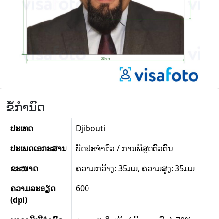
ຂໍ້ກໍານົດ
ປະເທດ
Djibouti
ປະເພດເອກະສານ
ບັດປະຈໍາຕົວ / ການພິສູດຕົວຕົນ
ຂະໜາດ
ຄວາມກວ້າງ: 35ມມ, ຄວາມສູງ: 35ມມ
ຄວາມລະອຽດ
600
(dpi)