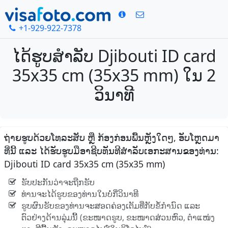
+1-929-922-7378
ໄດ້ຮູບສໍາລັບ Djibouti ID card
35x35 cm (35x35 mm) ໃນ 2
ວິນາທີ
ຖ່າຍຮູບດ້ວຍໂທລະສັບ ຫຼື ກ້ອງກ່ອນພື້ນຫຼັງໃດໆ, ອັບໂຫຼດມາ
ທີ່ນີ້ ແລະ ໄດ້ຮັບຮູບມືອາຊີບທັນທີສໍາລັບເອກະສານຂອງທ່ານ:
Djibouti ID card 35x35 cm (35x35 mm)
ຮັບປະກັນວ່າຈະຖືກຮັບ
ທ່ານຈະໄດ້ຮູບຂອງທ່ານໃນບໍ່ກີ່ວິນາທີ
ຮູບຜົນຮັບຂອງທ່ານຈະສອດຄ່ອງເຕັມທີ່ກັບຂໍ້ກໍານົດ ແລະ
ຕົວຢ່າງດ້ານລຸ່ມນີ້ (ຂະໜາດຮູບ, ຂະໜາດສ່ວນຫົວ, ຕໍາແໜ່ງ