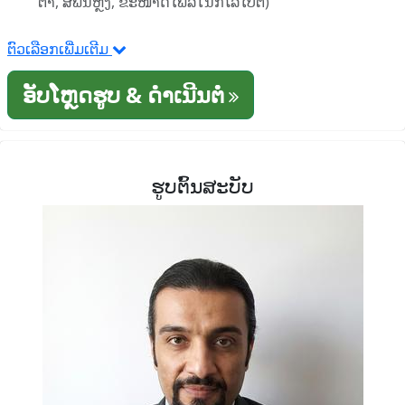
ຕາ, ສີພື້ນຫຼັງ, ຂະໜາດໄຟລ໌ໃນກິໂລໄບຕ໌)
ຕົວເລືອກເພີ່ມເຕີມ
ອັບໂຫຼດຮູບ & ດໍາເນີນຕໍ່
ຮູບຕົ້ນສະບັບ