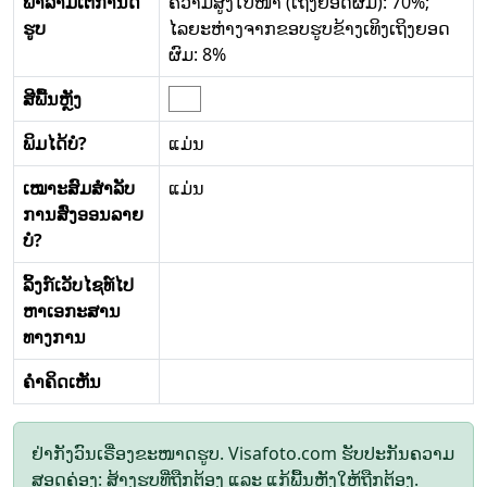
ພາລາມິເຕີກໍານົດ
ຄວາມສູງໃບໜ້າ (ເຖິງຍອດຜົມ): 70%;
ຮູບ
ໄລຍະຫ່າງຈາກຂອບຮູບຂ້າງເທິງເຖິງຍອດ
ຜົມ: 8%
ສີພື້ນຫຼັງ
ພິມໄດ້ບໍ?
ແມ່ນ
ເໝາະສົມສໍາລັບ
ແມ່ນ
ການສົ່ງອອນລາຍ
ບໍ?
ລິ້ງກ໌ເວັບໄຊທ໌ໄປ
ຫາເອກະສານ
ທາງການ
ຄໍາຄິດເຫັນ
ຢ່າກັງວົນເຣື່ອງຂະໜາດຮູບ. Visafoto.com ຮັບປະກັນຄວາມ
ສອດຄ່ອງ: ສ້າງຮູບທີ່ຖືກຕ້ອງ ແລະ ແກ້ພື້ນຫຼັງໃຫ້ຖືກຕ້ອງ.