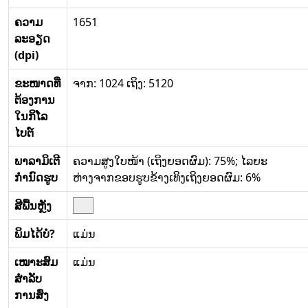
ຄວາມ
1651
ລະອຽດ
(dpi)
ຂະໜາດທີ່
ຈາກ: 1024 ເຖິງ: 5120
ຕ້ອງການ
ໃນກິໂລ
ໄບຕ໌
ພາລາມິເຕີ
ຄວາມສູງໃບໜ້າ (ເຖິງຍອດຜົມ): 75%; ໄລຍະ
ກໍານົດຮູບ
ຫ່າງຈາກຂອບຮູບຂ້າງເທິງເຖິງຍອດຜົມ: 6%
ສີພື້ນຫຼັງ
ພິມໄດ້ບໍ?
ແມ່ນ
ເໝາະສົມ
ແມ່ນ
ສໍາລັບ
ການສົ່ງ