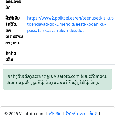
ອອນລາຍ
ບໍ?
ລິ້ງກ໌ເວັບ
https://www2.politsei.ee/en/teenused/isikut-
ໄຊທ໌ໄປ
toendavad-dokumendid/eesti-kodaniku-
ຫາ
pass/taiskasvanule/index.dot
ເອກະສານ
ທາງການ
ຄໍາຄິດ
ເຫັນ
ຢ່າກັງວົນເຣື່ອງຂະໜາດຮູບ. Visafoto.com ຮັບປະກັນຄວາມ
ສອດຄ່ອງ: ສ້າງຮູບທີ່ຖືກຕ້ອງ ແລະ ແກ້ພື້ນຫຼັງໃຫ້ຖືກຕ້ອງ.
© 2026 Visafoto.com |
ໜ້າຫຼັກ
|
ຂໍ້ກໍານົດຮູບ
|
ຕິດຕໍ່
|