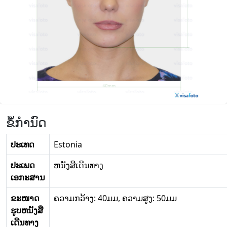
ຂໍ້ກໍານົດ
ປະເທດ
Estonia
ປະເພດ
ຫນັງສືເດີນທາງ
ເອກະສານ
ຂະໜາດ
ຄວາມກວ້າງ: 40ມມ, ຄວາມສູງ: 50ມມ
ຮູບຫນັງສື
ເດີນທາງ