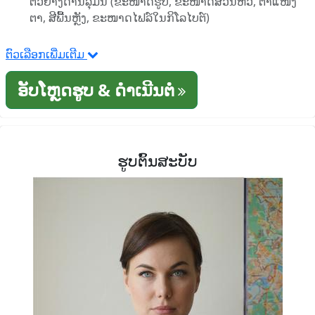
ຕົວຢ່າງດ້ານລຸ່ມນີ້ (ຂະໜາດຮູບ, ຂະໜາດສ່ວນຫົວ, ຕໍາແໜ່ງ
ຕາ, ສີພື້ນຫຼັງ, ຂະໜາດໄຟລ໌ໃນກິໂລໄບຕ໌)
ຕົວເລືອກເພີ່ມເຕີມ
ອັບໂຫຼດຮູບ & ດໍາເນີນຕໍ່
ຮູບຕົ້ນສະບັບ