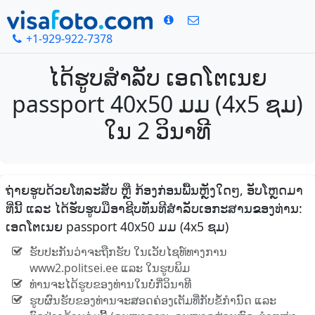
+1-929-922-7378
ໄດ້ຮູບສໍາລັບ ເອດໂຕເນຍ
passport 40x50 ມມ (4x5 ຊມ)
ໃນ 2 ວິນາທີ
ຖ່າຍຮູບດ້ວຍໂທລະສັບ ຫຼື ກ້ອງກ່ອນພື້ນຫຼັງໃດໆ, ອັບໂຫຼດມາ
ທີ່ນີ້ ແລະ ໄດ້ຮັບຮູບມືອາຊີບທັນທີສໍາລັບເອກະສານຂອງທ່ານ:
ເອດໂຕເນຍ passport 40x50 ມມ (4x5 ຊມ)
ຮັບປະກັນວ່າຈະຖືກຮັບ ໃນເວັບໄຊທ໌ທາງການ
www2.politsei.ee ແລະ ໃນຮູບພິມ
ທ່ານຈະໄດ້ຮູບຂອງທ່ານໃນບໍ່ກີ່ວິນາທີ
ຮູບຜົນຮັບຂອງທ່ານຈະສອດຄ່ອງເຕັມທີ່ກັບຂໍ້ກໍານົດ ແລະ