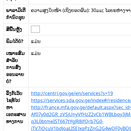
ພາລາມິເຕີ
ຄວາມສູງໃບໜ້າ (ເຖິງຍອດຜົມ): 30ມມ; ໄລຍະຫ່າງຈາ
ກໍານົດຮູບ
ສີພື້ນຫຼັງ
ພິມໄດ້ບໍ?
ແມ່ນ
ເໝາະສົມ
ແມ່ນ
ສໍາລັບ
ການສົ່ງ
ອອນລາຍ
ບໍ?
ລິ້ງກ໌ເວັບ
http://centri.gov.ge/en/services?s=19
ໄຊທ໌ໄປ
https://services.sda.gov.ge/index#/residen
ຫາ
http://france.mfa.gov.ge/default.aspx?sec
ເອກະສານ
Af07y0d2GR_zVSjUnyVfHzZ2vCb1WBLbqy3j
ທາງການ
q3L0btmeIST667tYgJR8ifQrb7G0-
iTV7iQcuV1bdJoaLISEJxqPzZnG2G4wQF0yBO