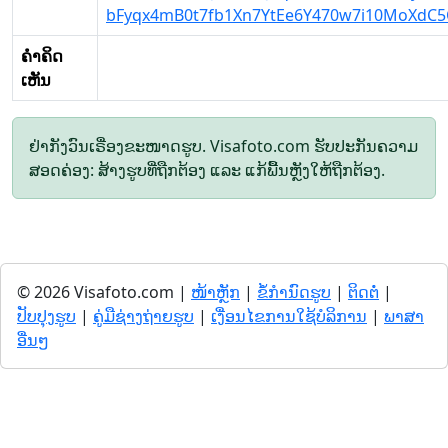
bFyqx4mB0t7fb1Xn7YtEe6Y470w7i10MoXdC5
ຄໍາຄິດ
ເຫັນ
ຢ່າກັງວົນເຣື່ອງຂະໜາດຮູບ. Visafoto.com ຮັບປະກັນຄວາມ
ສອດຄ່ອງ: ສ້າງຮູບທີ່ຖືກຕ້ອງ ແລະ ແກ້ພື້ນຫຼັງໃຫ້ຖືກຕ້ອງ.
© 2026 Visafoto.com |
ໜ້າຫຼັກ
|
ຂໍ້ກໍານົດຮູບ
|
ຕິດຕໍ່
|
ປັບປຸງຮູບ
|
ຄູ່ມືຊ່າງຖ່າຍຮູບ
|
ເງື່ອນໄຂການໃຊ້ບໍລິການ
|
ພາສາ
ອື່ນໆ