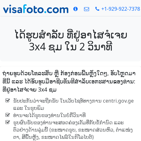
+1-929-922-7378
ໄດ້ຮູບສໍາລັບ ທີ່ຢູ່ອາໄສຈໍເຈຍ
3x4 ຊມ ໃນ 2 ວິນາທີ
ຖ່າຍຮູບດ້ວຍໂທລະສັບ ຫຼື ກ້ອງກ່ອນພື້ນຫຼັງໃດໆ, ອັບໂຫຼດມາ
ທີ່ນີ້ ແລະ ໄດ້ຮັບຮູບມືອາຊີບທັນທີສໍາລັບເອກະສານຂອງທ່ານ:
ທີ່ຢູ່ອາໄສຈໍເຈຍ 3x4 ຊມ
ຮັບປະກັນວ່າຈະຖືກຮັບ ໃນເວັບໄຊທ໌ທາງການ centri.gov.ge
ແລະ ໃນຮູບພິມ
ທ່ານຈະໄດ້ຮູບຂອງທ່ານໃນບໍ່ກີ່ວິນາທີ
ຮູບຜົນຮັບຂອງທ່ານຈະສອດຄ່ອງເຕັມທີ່ກັບຂໍ້ກໍານົດ ແລະ
ຕົວຢ່າງດ້ານລຸ່ມນີ້ (ຂະໜາດຮູບ, ຂະໜາດສ່ວນຫົວ, ຕໍາແໜ່ງ
ຕາ, ສີພື້ນຫຼັງ, ຂະໜາດໄຟລ໌ໃນກິໂລໄບຕ໌)