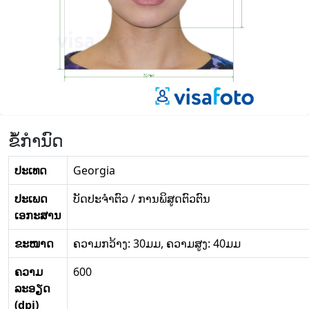
ຂໍ້ກໍານົດ
ປະເທດ
Georgia
ປະເພດ
ບັດປະຈໍາຕົວ / ການພິສູດຕົວຕົນ
ເອກະສານ
ຂະໜາດ
ຄວາມກວ້າງ: 30ມມ, ຄວາມສູງ: 40ມມ
ຄວາມ
600
ລະອຽດ
(dpi)