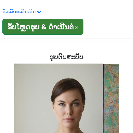
ຕົວເລືອກເພີ່ມເຕີມ
ອັບໂຫຼດຮູບ & ດໍາເນີນຕໍ່
ຮູບຕົ້ນສະບັບ