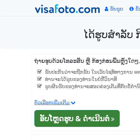
ຮັບຮູບ
ຂໍ
ໄດ້ຮູບສໍາລັບ
ຖ່າຍຮູບດ້ວຍໂທລະສັບ ຫຼື ກ້ອງກ່ອນພື້ນຫຼັງໃດ
ຮັບປະກັນວ່າຈະຖືກຮັບ ໃນເວັບໄຊທ໌ທາງການ w
ທ່ານຈະໄດ້ຮູບຂອງທ່ານໃນບໍ່ກີ່ວິນາທີ
ຮູບຜົນຮັບຂອງທ່ານຈະສອດຄ່ອງເຕັມທີ່ກັບຂໍ້ກໍາ
ຕົວເລືອກເພີ່ມເຕີມ
ອັບໂຫຼດຮູບ & ດໍາເນີນຕໍ່