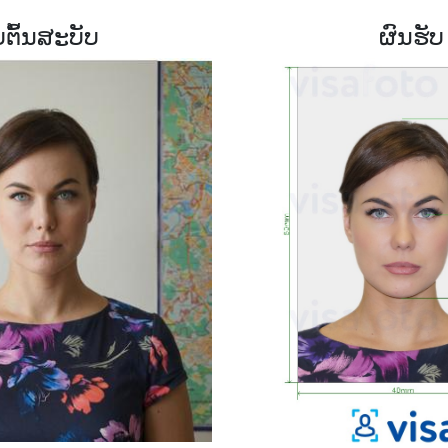
ບຕົ້ນສະບັບ
ຜົນຮັບ