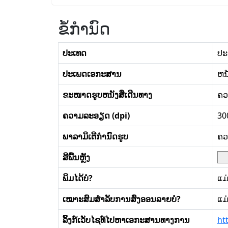
ຂໍ້ກໍານົດ
ປະເທດ
ປະ
ປະເພດເອກະສານ
ຫນ
ຂະໜາດຮູບຫນັງສືເດີນທາງ
ຄວ
ຄວາມລະອຽດ (dpi)
30
ພາລາມິເຕີກໍານົດຮູບ
ຄວ
ສີພື້ນຫຼັງ
ພິມໄດ້ບໍ?
ແມ
ເໝາະສົມສໍາລັບການສົ່ງອອນລາຍບໍ?
ແມ
ລິ້ງກ໌ເວັບໄຊທ໌ໄປຫາເອກະສານທາງການ
ht