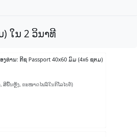
) ໃນ 2 ວິນາທີ
ນຂອງທ່ານ: ກີຊ Passport 40x60 ມົມ (4x6 ຊຕມ)
 ສີພື້ນຫຼັງ, ຂະໜາດໄຟລ໌ໃນກິໂລໄບຕ໌)