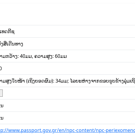
ເທດກີຊ
ັງສືເດີນທາງ
າມກວ້າງ: 40ມມ, ຄວາມສູງ: 60ມມ
0
າມສູງໃບໜ້າ (ເຖິງຍອດຜົມ): 34ມມ; ໄລຍະຫ່າງຈາກຂອບຮູບຂ້າງລຸ່ມເຖິ
່ນ
່ນ
tp://www.passport.gov.gr/en/npc-content/npc-periexomeno/