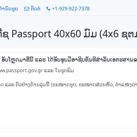
້ກໍານົດຮູບ
ຕິດຕໍ່
+1-929-922-7378
 ກີຊ Passport 40x60 ມົມ (4x6 ຊຕມ
ໆ, ອັບໂຫຼດມາທີ່ນີ້ ແລະ ໄດ້ຮັບຮູບມືອາຊີບທັນທີສໍາລັບເອກະສາ
ww.passport.gov.gr ແລະ ໃນຮູບພິມ
ນົດ ແລະ ຕົວຢ່າງດ້ານລຸ່ມນີ້ (ຂະໜາດຮູບ, ຂະໜາດສ່ວນຫົວ, ຕໍາແໜ່ງຕາ,