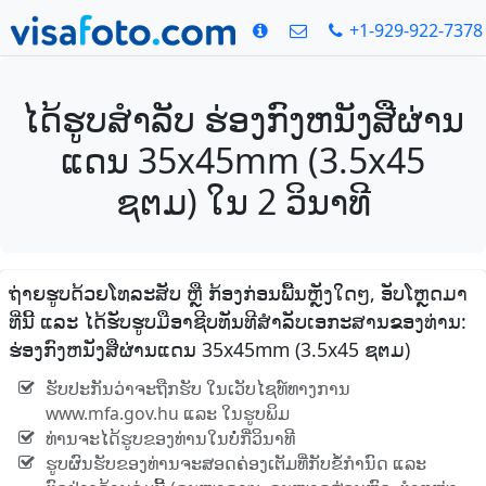
+1-929-922-7378
ໄດ້ຮູບສໍາລັບ ຮ່ອງກົງຫນັງສືຜ່ານ
ແດນ 35x45mm (3.5x45
ຊຕມ) ໃນ 2 ວິນາທີ
ຖ່າຍຮູບດ້ວຍໂທລະສັບ ຫຼື ກ້ອງກ່ອນພື້ນຫຼັງໃດໆ, ອັບໂຫຼດມາ
ທີ່ນີ້ ແລະ ໄດ້ຮັບຮູບມືອາຊີບທັນທີສໍາລັບເອກະສານຂອງທ່ານ:
ຮ່ອງກົງຫນັງສືຜ່ານແດນ 35x45mm (3.5x45 ຊຕມ)
ຮັບປະກັນວ່າຈະຖືກຮັບ ໃນເວັບໄຊທ໌ທາງການ
www.mfa.gov.hu ແລະ ໃນຮູບພິມ
ທ່ານຈະໄດ້ຮູບຂອງທ່ານໃນບໍ່ກີ່ວິນາທີ
ຮູບຜົນຮັບຂອງທ່ານຈະສອດຄ່ອງເຕັມທີ່ກັບຂໍ້ກໍານົດ ແລະ