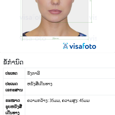
ຂໍ້ກໍານົດ
ປະເທດ
ຮັງກາລີ
ປະເພດ
ຫນັງສືເດີນທາງ
ເອກະສານ
ຂະໜາດ
ຄວາມກວ້າງ: 35ມມ, ຄວາມສູງ: 45ມມ
ຮູບຫນັງສື
ເດີນທາງ