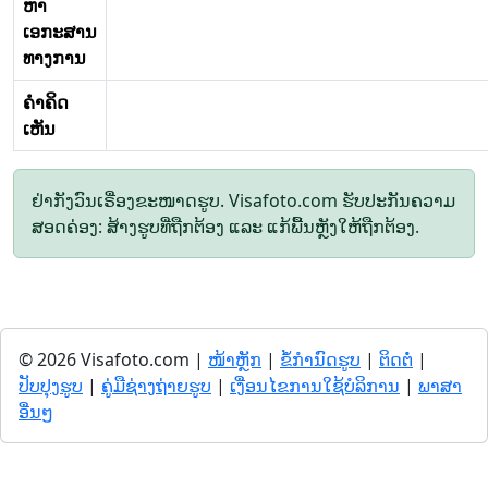
ຫາ
ເອກະສານ
ທາງການ
ຄໍາຄິດ
ເຫັນ
ຢ່າກັງວົນເຣື່ອງຂະໜາດຮູບ. Visafoto.com ຮັບປະກັນຄວາມ
ສອດຄ່ອງ: ສ້າງຮູບທີ່ຖືກຕ້ອງ ແລະ ແກ້ພື້ນຫຼັງໃຫ້ຖືກຕ້ອງ.
© 2026 Visafoto.com |
ໜ້າຫຼັກ
|
ຂໍ້ກໍານົດຮູບ
|
ຕິດຕໍ່
|
ປັບປຸງຮູບ
|
ຄູ່ມືຊ່າງຖ່າຍຮູບ
|
ເງື່ອນໄຂການໃຊ້ບໍລິການ
|
ພາສາ
ອື່ນໆ