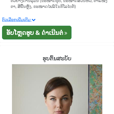
ຕົວຢ່າງດ້ານລຸ່ມນີ້ (ຂະໜາດຮູບ, ຂະໜາດສ່ວນຫົວ, ຕໍາແໜ່ງ
ຕາ, ສີພື້ນຫຼັງ, ຂະໜາດໄຟລ໌ໃນກິໂລໄບຕ໌)
ຕົວເລືອກເພີ່ມເຕີມ
ອັບໂຫຼດຮູບ & ດໍາເນີນຕໍ່
ຮູບຕົ້ນສະບັບ