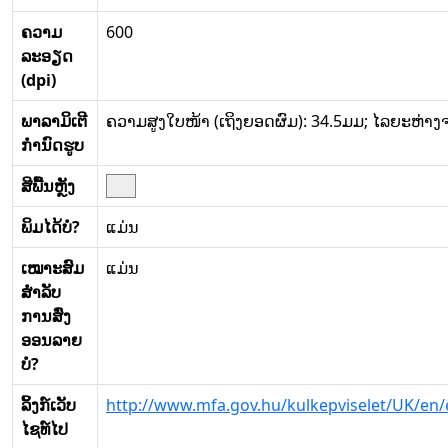
ຄວາມ
600
ລະອຽດ
(dpi)
ພາລາມິເຕີ
ຄວາມສູງໃບໜ້າ (ເຖິງຍອດຜົມ): 34.5ມມ; ໄລຍະຫ່າງ
ກໍານົດຮູບ
ສີພື້ນຫຼັງ
ພິມໄດ້ບໍ?
ແມ່ນ
ເໝາະສົມ
ແມ່ນ
ສໍາລັບ
ການສົ່ງ
ອອນລາຍ
ບໍ?
ລິ້ງກ໌ເວັບ
http://www.mfa.gov.hu/kulkepviselet/UK/en/
ໄຊທ໌ໄປ