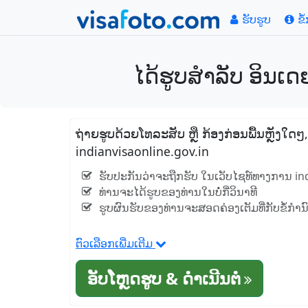
ຮັບຮູບ
ຂໍ
ໄດ້ຮູບສໍາລັບ ອິນເດ
ຖ່າຍຮູບດ້ວຍໂທລະສັບ ຫຼື ກ້ອງກ່ອນພື້ນຫຼັງໃດໆ
indianvisaonline.gov.in
ຮັບປະກັນວ່າຈະຖືກຮັບ ໃນເວັບໄຊທ໌ທາງການ in
ທ່ານຈະໄດ້ຮູບຂອງທ່ານໃນບໍ່ກີ່ວິນາທີ
ຮູບຜົນຮັບຂອງທ່ານຈະສອດຄ່ອງເຕັມທີ່ກັບຂໍ້ກໍາ
ຕົວເລືອກເພີ່ມເຕີມ
ອັບໂຫຼດຮູບ & ດໍາເນີນຕໍ່