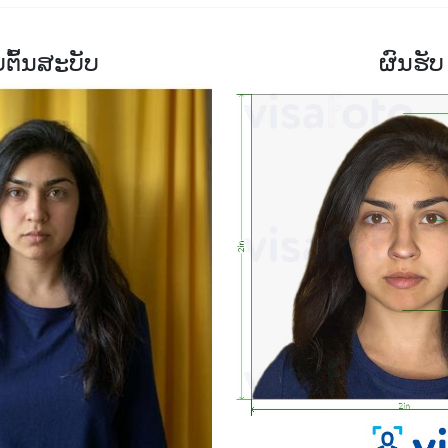
ບຕົ້ນສະບັບ
ຜົນຮັບ