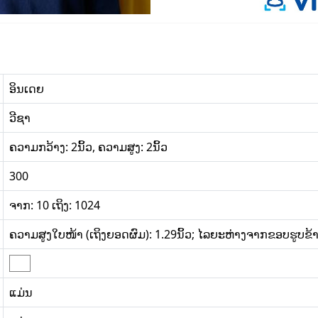
ອິນເດຍ
ວີຊາ
ຄວາມກວ້າງ: 2ນິ້ວ, ຄວາມສູງ: 2ນິ້ວ
300
ຈາກ: 10 ເຖິງ: 1024
ຄວາມສູງໃບໜ້າ (ເຖິງຍອດຜົມ): 1.29ນິ້ວ; ໄລຍະຫ່າງຈາກຂອບຮູບຂ້າງລຸ
ແມ່ນ