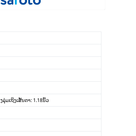
່ມເຖິງເສັ້ນຕາ: 1.18ນິ້ວ