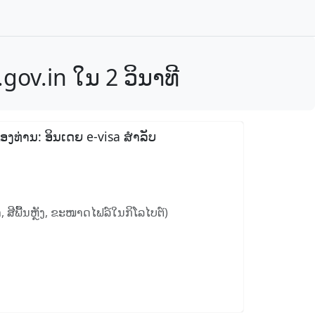
.gov.in ໃນ 2 ວິນາທີ
ອງທ່ານ: ອິນເດຍ e-visa ສໍາລັບ
 ສີພື້ນຫຼັງ, ຂະໜາດໄຟລ໌ໃນກິໂລໄບຕ໌)