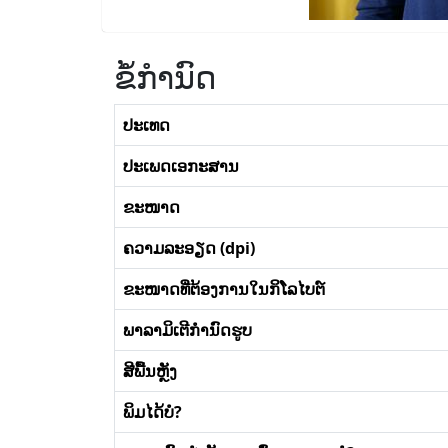
ຂໍ້ກໍານົດ
ປະເທດ
ປະເພດເອກະສານ
ຂະໜາດ
ຄວາມລະອຽດ (dpi)
ຂະໜາດທີ່ຕ້ອງການໃນກິໂລໄບຕ໌
ພາລາມິເຕີກໍານົດຮູບ
ສີພື້ນຫຼັງ
ພິມໄດ້ບໍ?