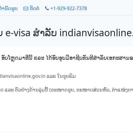
້ກໍານົດຮູບ
ຕິດຕໍ່
+1-929-922-7378
ຍ e-visa ສໍາລັບ indianvisaonline
, ອັບໂຫຼດມາທີ່ນີ້ ແລະ ໄດ້ຮັບຮູບມືອາຊີບທັນທີສໍາລັບເອກະສານຂ
dianvisaonline.gov.in ແລະ ໃນຮູບພິມ
ນົດ ແລະ ຕົວຢ່າງດ້ານລຸ່ມນີ້ (ຂະໜາດຮູບ, ຂະໜາດສ່ວນຫົວ, ຕໍາແໜ່ງຕາ,