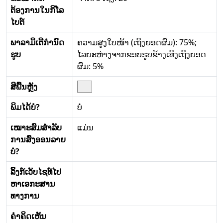
ຕ້ອງການໃນກິໂລ
ໄບຕ໌
ພາລາມິເຕີກໍານົດ
ຄວາມສູງໃບໜ້າ (ເຖິງຍອດຜົມ): 75%;
ຮູບ
ໄລຍະຫ່າງຈາກຂອບຮູບຂ້າງເທິງເຖິງຍອດ
ຜົມ: 5%
ສີພື້ນຫຼັງ
ພິມໄດ້ບໍ?
ບໍ່
ເໝາະສົມສໍາລັບ
ແມ່ນ
ການສົ່ງອອນລາຍ
ບໍ?
ລິ້ງກ໌ເວັບໄຊທ໌ໄປ
ຫາເອກະສານ
ທາງການ
ຄໍາຄິດເຫັນ