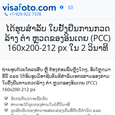
+1-929-922-7378
ໄດ້ຮູບສໍາລັບ ໃບຢັ້ງຢືນການກວດ
ລ້າງ ຕຳ ຫຼວດຂອງອິນເດຍ (PCC)
160x200-212 px ໃນ 2 ວິນາທີ
ຖ່າຍຮູບດ້ວຍໂທລະສັບ ຫຼື ກ້ອງກ່ອນພື້ນຫຼັງໃດໆ, ອັບໂຫຼດມາ
ທີ່ນີ້ ແລະ ໄດ້ຮັບຮູບມືອາຊີບທັນທີສໍາລັບເອກະສານຂອງທ່ານ:
ໃບຢັ້ງຢືນການກວດລ້າງ ຕຳ ຫຼວດຂອງອິນເດຍ (PCC)
160x200-212 px
ຮັບປະກັນວ່າຈະຖືກຮັບ
ທ່ານຈະໄດ້ຮູບຂອງທ່ານໃນບໍ່ກີ່ວິນາທີ
ຮູບຜົນຮັບຂອງທ່ານຈະສອດຄ່ອງເຕັມທີ່ກັບຂໍ້ກໍານົດ ແລະ