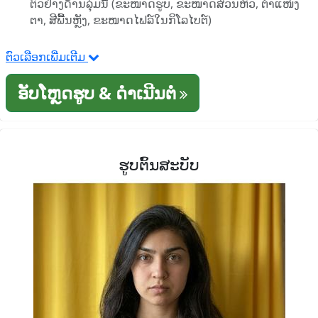
ຕົວຢ່າງດ້ານລຸ່ມນີ້ (ຂະໜາດຮູບ, ຂະໜາດສ່ວນຫົວ, ຕໍາແໜ່ງ
ຕາ, ສີພື້ນຫຼັງ, ຂະໜາດໄຟລ໌ໃນກິໂລໄບຕ໌)
ຕົວເລືອກເພີ່ມເຕີມ
ອັບໂຫຼດຮູບ & ດໍາເນີນຕໍ່
ຮູບຕົ້ນສະບັບ