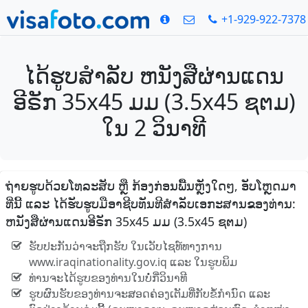
+1-929-922-7378
ໄດ້ຮູບສໍາລັບ ຫນັງສືຜ່ານແດນ
ອີຣັກ 35x45 ມມ (3.5x45 ຊຕມ)
ໃນ 2 ວິນາທີ
ຖ່າຍຮູບດ້ວຍໂທລະສັບ ຫຼື ກ້ອງກ່ອນພື້ນຫຼັງໃດໆ, ອັບໂຫຼດມາ
ທີ່ນີ້ ແລະ ໄດ້ຮັບຮູບມືອາຊີບທັນທີສໍາລັບເອກະສານຂອງທ່ານ:
ຫນັງສືຜ່ານແດນອີຣັກ 35x45 ມມ (3.5x45 ຊຕມ)
ຮັບປະກັນວ່າຈະຖືກຮັບ ໃນເວັບໄຊທ໌ທາງການ
www.iraqinationality.gov.iq ແລະ ໃນຮູບພິມ
ທ່ານຈະໄດ້ຮູບຂອງທ່ານໃນບໍ່ກີ່ວິນາທີ
ຮູບຜົນຮັບຂອງທ່ານຈະສອດຄ່ອງເຕັມທີ່ກັບຂໍ້ກໍານົດ ແລະ