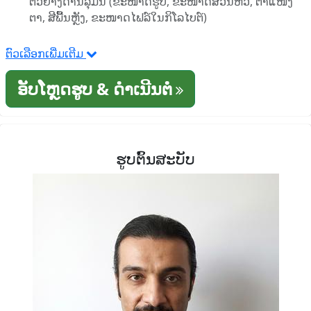
ຕົວຢ່າງດ້ານລຸ່ມນີ້ (ຂະໜາດຮູບ, ຂະໜາດສ່ວນຫົວ, ຕໍາແໜ່ງ
ຕາ, ສີພື້ນຫຼັງ, ຂະໜາດໄຟລ໌ໃນກິໂລໄບຕ໌)
ຕົວເລືອກເພີ່ມເຕີມ
ອັບໂຫຼດຮູບ & ດໍາເນີນຕໍ່
ຮູບຕົ້ນສະບັບ