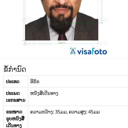
ຂໍ້ກໍານົດ
ປະເທດ
ອີຣັກ
ປະເພດ
ຫນັງສືເດີນທາງ
ເອກະສານ
ຂະໜາດ
ຄວາມກວ້າງ: 35ມມ, ຄວາມສູງ: 45ມມ
ຮູບຫນັງສື
ເດີນທາງ