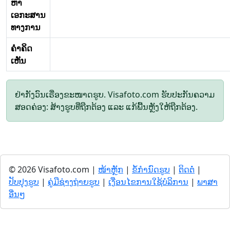
ຫາ
ເອກະສານ
ທາງການ
ຄໍາຄິດ
ເຫັນ
ຢ່າກັງວົນເຣື່ອງຂະໜາດຮູບ. Visafoto.com ຮັບປະກັນຄວາມ
ສອດຄ່ອງ: ສ້າງຮູບທີ່ຖືກຕ້ອງ ແລະ ແກ້ພື້ນຫຼັງໃຫ້ຖືກຕ້ອງ.
© 2026 Visafoto.com |
ໜ້າຫຼັກ
|
ຂໍ້ກໍານົດຮູບ
|
ຕິດຕໍ່
|
ປັບປຸງຮູບ
|
ຄູ່ມືຊ່າງຖ່າຍຮູບ
|
ເງື່ອນໄຂການໃຊ້ບໍລິການ
|
ພາສາ
ອື່ນໆ