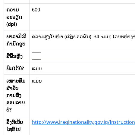
ຄວາມ
600
ລະອຽດ
(dpi)
ພາລາມິເຕີ
ຄວາມສູງໃບໜ້າ (ເຖິງຍອດຜົມ): 34.5ມມ; ໄລຍະຫ່າງ
ກໍານົດຮູບ
ສີພື້ນຫຼັງ
ພິມໄດ້ບໍ?
ແມ່ນ
ເໝາະສົມ
ແມ່ນ
ສໍາລັບ
ການສົ່ງ
ອອນລາຍ
ບໍ?
ລິ້ງກ໌ເວັບ
http://www.iraqinationality.gov.iq/Instructi
ໄຊທ໌ໄປ