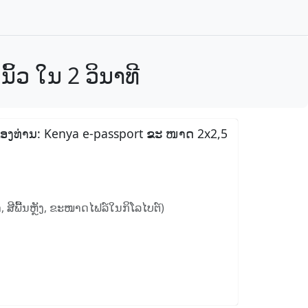
ິ້ວ ໃນ 2 ວິນາທີ
ສານຂອງທ່ານ: Kenya e-passport ຂະ ໜາດ 2x2,5
 ສີພື້ນຫຼັງ, ຂະໜາດໄຟລ໌ໃນກິໂລໄບຕ໌)