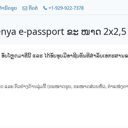
້ກໍານົດຮູບ
ຕິດຕໍ່
+1-929-922-7378
enya e-passport ຂະ ໜາດ 2x2,5 ນ
ໆ, ອັບໂຫຼດມາທີ່ນີ້ ແລະ ໄດ້ຮັບຮູບມືອາຊີບທັນທີສໍາລັບເອກະ
ນົດ ແລະ ຕົວຢ່າງດ້ານລຸ່ມນີ້ (ຂະໜາດຮູບ, ຂະໜາດສ່ວນຫົວ, ຕໍາແໜ່ງຕາ,