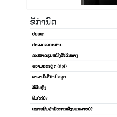
ຂໍ້ກໍານົດ
ປະເທດ
ປະເພດເອກະສານ
ຂະໜາດຮູບຫນັງສືເດີນທາງ
ຄວາມລະອຽດ (dpi)
ພາລາມິເຕີກໍານົດຮູບ
ສີພື້ນຫຼັງ
ພິມໄດ້ບໍ?
ເໝາະສົມສໍາລັບການສົ່ງອອນລາຍບໍ?