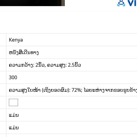
Kenya
ຫນັງສືເດີນທາງ
ຄວາມກວ້າງ: 2ນິ້ວ, ຄວາມສູງ: 2.5ນິ້ວ
300
ຄວາມສູງໃບໜ້າ (ເຖິງຍອດຜົມ): 72%; ໄລຍະຫ່າງຈາກຂອບຮູບຂ້າງ
ແມ່ນ
ແມ່ນ