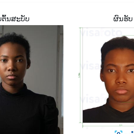
ບຕົ້ນສະບັບ
ຜົນຮັບ