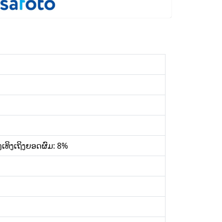
ເທິງເຖິງຍອດຜົມ: 8%