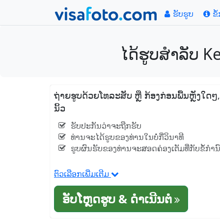
ຮັບຮູບ
ຂໍ
ໄດ້ຮູບສໍາລັບ K
ຖ່າຍຮູບດ້ວຍໂທລະສັບ ຫຼື ກ້ອງກ່ອນພື້ນຫຼັງໃດ
ນິ້ວ
ຮັບປະກັນວ່າຈະຖືກຮັບ
ທ່ານຈະໄດ້ຮູບຂອງທ່ານໃນບໍ່ກີ່ວິນາທີ
ຮູບຜົນຮັບຂອງທ່ານຈະສອດຄ່ອງເຕັມທີ່ກັບຂໍ້ກໍາ
ຕົວເລືອກເພີ່ມເຕີມ
ອັບໂຫຼດຮູບ & ດໍາເນີນຕໍ່