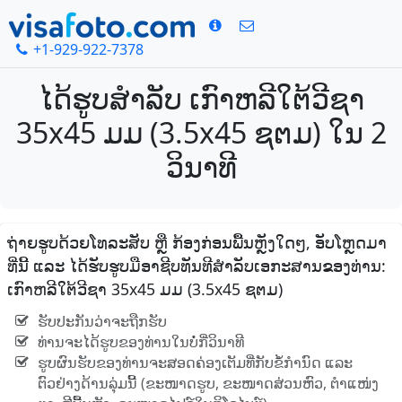
+1-929-922-7378
ໄດ້ຮູບສໍາລັບ ເກົາຫລີໃຕ້ວີຊາ
35x45 ມມ (3.5x45 ຊຕມ) ໃນ 2
ວິນາທີ
ຖ່າຍຮູບດ້ວຍໂທລະສັບ ຫຼື ກ້ອງກ່ອນພື້ນຫຼັງໃດໆ, ອັບໂຫຼດມາ
ທີ່ນີ້ ແລະ ໄດ້ຮັບຮູບມືອາຊີບທັນທີສໍາລັບເອກະສານຂອງທ່ານ:
ເກົາຫລີໃຕ້ວີຊາ 35x45 ມມ (3.5x45 ຊຕມ)
ຮັບປະກັນວ່າຈະຖືກຮັບ
ທ່ານຈະໄດ້ຮູບຂອງທ່ານໃນບໍ່ກີ່ວິນາທີ
ຮູບຜົນຮັບຂອງທ່ານຈະສອດຄ່ອງເຕັມທີ່ກັບຂໍ້ກໍານົດ ແລະ
ຕົວຢ່າງດ້ານລຸ່ມນີ້ (ຂະໜາດຮູບ, ຂະໜາດສ່ວນຫົວ, ຕໍາແໜ່ງ