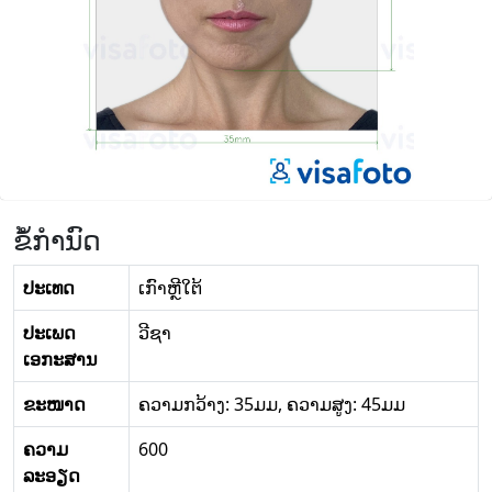
ຂໍ້ກໍານົດ
ປະເທດ
ເກົາ​ຫຼີ​ໃຕ້
ປະເພດ
ວີຊາ
ເອກະສານ
ຂະໜາດ
ຄວາມກວ້າງ: 35ມມ, ຄວາມສູງ: 45ມມ
ຄວາມ
600
ລະອຽດ