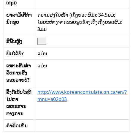
(dpi)
ພາລາມິເຕີກໍາ
ຄວາມສູງໃບໜ້າ (ເຖິງຍອດຜົມ): 34.5ມມ;
ນົດຮູບ
ໄລຍະຫ່າງຈາກຂອບຮູບຂ້າງເທິງເຖິງຍອດຜົມ:
3ມມ
ສີພື້ນຫຼັງ
ພິມໄດ້ບໍ?
ແມ່ນ
ເໝາະສົມສໍາ
ແມ່ນ
ລັບການສົ່ງ
ອອນລາຍບໍ?
ລິ້ງກ໌ເວັບໄຊທ໌
http://www.koreanconsulate.on.ca/en/?
ໄປຫາ
mnu=a02b03
ເອກະສານ
ທາງການ
ຄໍາຄິດເຫັນ