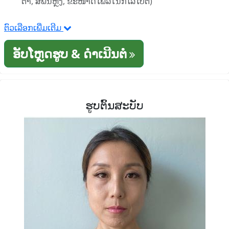
ຕາ, ສີພື້ນຫຼັງ, ຂະໜາດໄຟລ໌ໃນກິໂລໄບຕ໌)
ຕົວເລືອກເພີ່ມເຕີມ
ອັບໂຫຼດຮູບ & ດໍາເນີນຕໍ່
ຮູບຕົ້ນສະບັບ