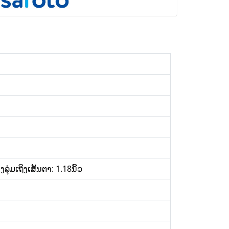
່ມເຖິງເສັ້ນຕາ: 1.18ນິ້ວ