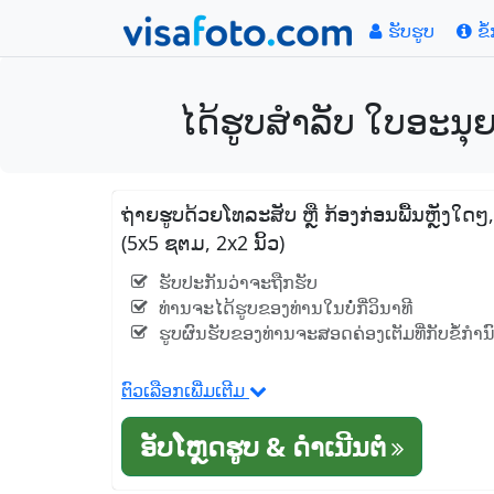
ຮັບຮູບ
ຂໍ
ໄດ້ຮູບສໍາລັບ ໃບອະນຸ
ຖ່າຍຮູບດ້ວຍໂທລະສັບ ຫຼື ກ້ອງກ່ອນພື້ນຫຼັງໃດ
(5x5 ຊຕມ, 2x2 ນິ້ວ)
ຮັບປະກັນວ່າຈະຖືກຮັບ
ທ່ານຈະໄດ້ຮູບຂອງທ່ານໃນບໍ່ກີ່ວິນາທີ
ຮູບຜົນຮັບຂອງທ່ານຈະສອດຄ່ອງເຕັມທີ່ກັບຂໍ້ກໍາ
ຕົວເລືອກເພີ່ມເຕີມ
ອັບໂຫຼດຮູບ & ດໍາເນີນຕໍ່