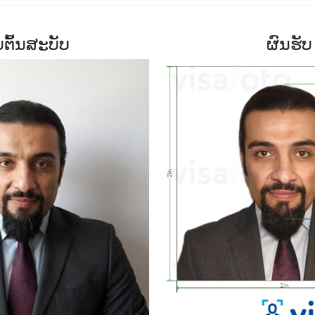
ບຕົ້ນສະບັບ
ຜົນຮັບ