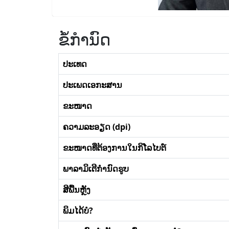
ຂໍ້ກໍານົດ
ປະເທດ
ປະເພດເອກະສານ
ຂະໜາດ
ຄວາມລະອຽດ (dpi)
ຂະໜາດທີ່ຕ້ອງການໃນກິໂລໄບຕ໌
ພາລາມິເຕີກໍານົດຮູບ
ສີພື້ນຫຼັງ
ພິມໄດ້ບໍ?