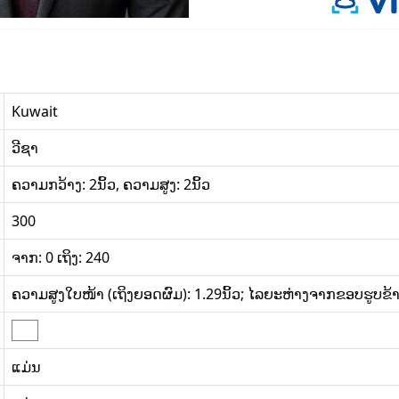
Kuwait
ວີຊາ
ຄວາມກວ້າງ: 2ນິ້ວ, ຄວາມສູງ: 2ນິ້ວ
300
ຈາກ: 0 ເຖິງ: 240
ຄວາມສູງໃບໜ້າ (ເຖິງຍອດຜົມ): 1.29ນິ້ວ; ໄລຍະຫ່າງຈາກຂອບຮູບຂ້າງລຸ
ແມ່ນ