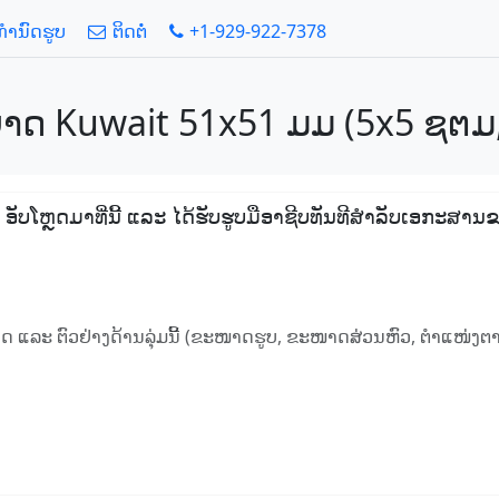
້ກໍານົດຮູບ
ຕິດຕໍ່
+1-929-922-7378
ຍາດ Kuwait 51x51 ມມ (5x5 ຊຕມ, 2
ໆ, ອັບໂຫຼດມາທີ່ນີ້ ແລະ ໄດ້ຮັບຮູບມືອາຊີບທັນທີສໍາລັບເອກະ
ນົດ ແລະ ຕົວຢ່າງດ້ານລຸ່ມນີ້ (ຂະໜາດຮູບ, ຂະໜາດສ່ວນຫົວ, ຕໍາແໜ່ງຕາ,