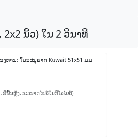
x2 ນິ້ວ) ໃນ 2 ວິນາທີ
ສານຂອງທ່ານ: ໃບອະນຸຍາດ Kuwait 51x51 ມມ
 ສີພື້ນຫຼັງ, ຂະໜາດໄຟລ໌ໃນກິໂລໄບຕ໌)