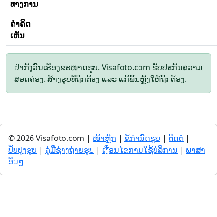
ທາງການ
ຄໍາຄິດ
ເຫັນ
ຢ່າກັງວົນເຣື່ອງຂະໜາດຮູບ. Visafoto.com ຮັບປະກັນຄວາມ
ສອດຄ່ອງ: ສ້າງຮູບທີ່ຖືກຕ້ອງ ແລະ ແກ້ພື້ນຫຼັງໃຫ້ຖືກຕ້ອງ.
© 2026 Visafoto.com |
ໜ້າຫຼັກ
|
ຂໍ້ກໍານົດຮູບ
|
ຕິດຕໍ່
|
ປັບປຸງຮູບ
|
ຄູ່ມືຊ່າງຖ່າຍຮູບ
|
ເງື່ອນໄຂການໃຊ້ບໍລິການ
|
ພາສາ
ອື່ນໆ