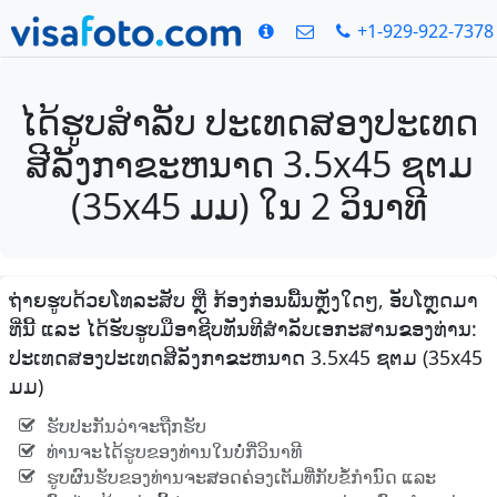
+1-929-922-7378
ໄດ້ຮູບສໍາລັບ ປະເທດສອງປະເທດ
ສີລັງກາຂະຫນາດ 3.5x45 ຊຕມ
(35x45 ມມ) ໃນ 2 ວິນາທີ
ຖ່າຍຮູບດ້ວຍໂທລະສັບ ຫຼື ກ້ອງກ່ອນພື້ນຫຼັງໃດໆ, ອັບໂຫຼດມາ
ທີ່ນີ້ ແລະ ໄດ້ຮັບຮູບມືອາຊີບທັນທີສໍາລັບເອກະສານຂອງທ່ານ:
ປະເທດສອງປະເທດສີລັງກາຂະຫນາດ 3.5x45 ຊຕມ (35x45
ມມ)
ຮັບປະກັນວ່າຈະຖືກຮັບ
ທ່ານຈະໄດ້ຮູບຂອງທ່ານໃນບໍ່ກີ່ວິນາທີ
ຮູບຜົນຮັບຂອງທ່ານຈະສອດຄ່ອງເຕັມທີ່ກັບຂໍ້ກໍານົດ ແລະ