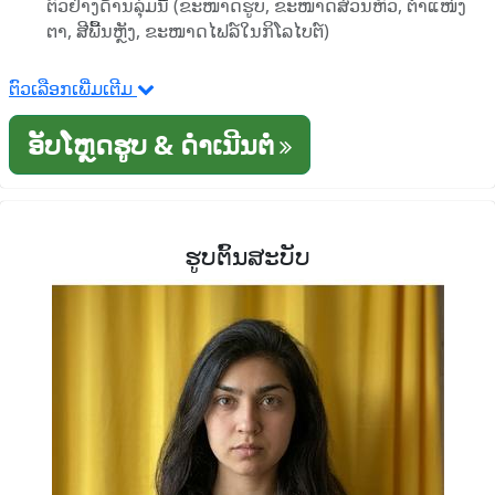
ຕົວຢ່າງດ້ານລຸ່ມນີ້ (ຂະໜາດຮູບ, ຂະໜາດສ່ວນຫົວ, ຕໍາແໜ່ງ
ຕາ, ສີພື້ນຫຼັງ, ຂະໜາດໄຟລ໌ໃນກິໂລໄບຕ໌)
ຕົວເລືອກເພີ່ມເຕີມ
ອັບໂຫຼດຮູບ & ດໍາເນີນຕໍ່
ຮູບຕົ້ນສະບັບ