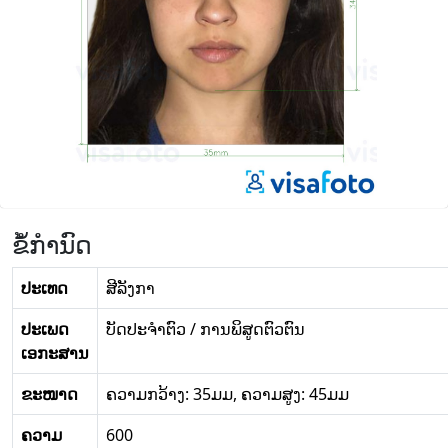
ຂໍ້ກໍານົດ
ປະເທດ
ສີ​ລັງ​ກາ
ປະເພດ
ບັດປະຈໍາຕົວ / ການພິສູດຕົວຕົນ
ເອກະສານ
ຂະໜາດ
ຄວາມກວ້າງ: 35ມມ, ຄວາມສູງ: 45ມມ
ຄວາມ
600