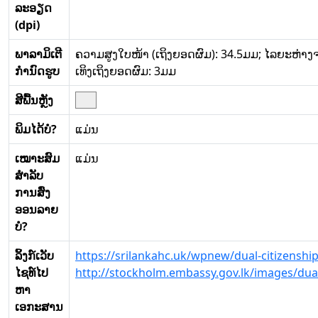
ລະອຽດ
(dpi)
ພາລາມິເຕີ
ຄວາມສູງໃບໜ້າ (ເຖິງຍອດຜົມ): 34.5ມມ; ໄລຍະຫ່າງ
ກໍານົດຮູບ
ເທິງເຖິງຍອດຜົມ: 3ມມ
ສີພື້ນຫຼັງ
ພິມໄດ້ບໍ?
ແມ່ນ
ເໝາະສົມ
ແມ່ນ
ສໍາລັບ
ການສົ່ງ
ອອນລາຍ
ບໍ?
ລິ້ງກ໌ເວັບ
https://srilankahc.uk/wpnew/dual-citizenship
ໄຊທ໌ໄປ
http://stockholm.embassy.gov.lk/images/dual
ຫາ
ເອກະສານ