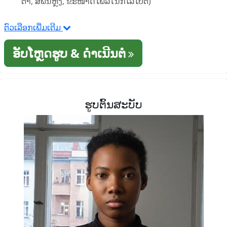
ຕາ, ສີພື້ນຫຼັງ, ຂະໜາດໄຟລ໌ໃນກິໂລໄບຕ໌)
ຕົວເລືອກເພີ່ມເຕີມ
ອັບໂຫຼດຮູບ & ດໍາເນີນຕໍ່
ຮູບຕົ້ນສະບັບ