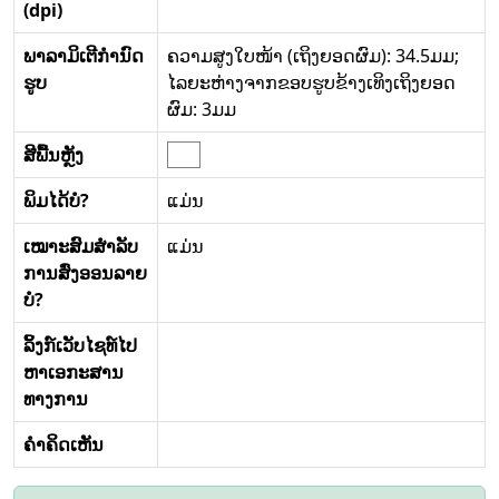
(dpi)
ພາລາມິເຕີກໍານົດ
ຄວາມສູງໃບໜ້າ (ເຖິງຍອດຜົມ): 34.5ມມ;
ຮູບ
ໄລຍະຫ່າງຈາກຂອບຮູບຂ້າງເທິງເຖິງຍອດ
ຜົມ: 3ມມ
ສີພື້ນຫຼັງ
ພິມໄດ້ບໍ?
ແມ່ນ
ເໝາະສົມສໍາລັບ
ແມ່ນ
ການສົ່ງອອນລາຍ
ບໍ?
ລິ້ງກ໌ເວັບໄຊທ໌ໄປ
ຫາເອກະສານ
ທາງການ
ຄໍາຄິດເຫັນ