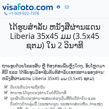
+1-929-922-7378
ໄດ້ຮູບສໍາລັບ ຫນັງສືຜ່ານແດນ
Liberia 35x45 ມມ (3.5x45
ຊຕມ) ໃນ 2 ວິນາທີ
ຖ່າຍຮູບດ້ວຍໂທລະສັບ ຫຼື ກ້ອງກ່ອນພື້ນຫຼັງໃດໆ, ອັບໂຫຼດມາ
ທີ່ນີ້ ແລະ ໄດ້ຮັບຮູບມືອາຊີບທັນທີສໍາລັບເອກະສານຂອງທ່ານ:
ຫນັງສືຜ່ານແດນ Liberia 35x45 ມມ (3.5x45 ຊຕມ)
ຮັບປະກັນວ່າຈະຖືກຮັບ
ທ່ານຈະໄດ້ຮູບຂອງທ່ານໃນບໍ່ກີ່ວິນາທີ
ຮູບຜົນຮັບຂອງທ່ານຈະສອດຄ່ອງເຕັມທີ່ກັບຂໍ້ກໍານົດ ແລະ
ຕົວຢ່າງດ້ານລຸ່ມນີ້ (ຂະໜາດຮູບ, ຂະໜາດສ່ວນຫົວ, ຕໍາແໜ່ງ