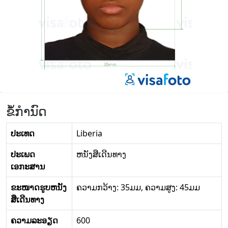
ຂໍ້ກໍານົດ
ປະເທດ
Liberia
ປະເພດ
ຫນັງສືເດີນທາງ
ເອກະສານ
ຂະໜາດຮູບຫນັງ
ຄວາມກວ້າງ: 35ມມ, ຄວາມສູງ: 45ມມ
ສືເດີນທາງ
ຄວາມລະອຽດ
600