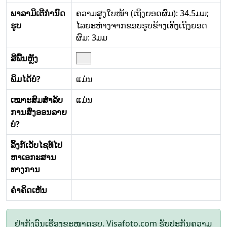
ພາລາມິເຕີກໍານົດ
ຄວາມສູງໃບໜ້າ (ເຖິງຍອດຜົມ): 34.5ມມ;
ຮູບ
ໄລຍະຫ່າງຈາກຂອບຮູບຂ້າງເທິງເຖິງຍອດ
ຜົມ: 3ມມ
ສີພື້ນຫຼັງ
ພິມໄດ້ບໍ?
ແມ່ນ
ເໝາະສົມສໍາລັບ
ແມ່ນ
ການສົ່ງອອນລາຍ
ບໍ?
ລິ້ງກ໌ເວັບໄຊທ໌ໄປ
ຫາເອກະສານ
ທາງການ
ຄໍາຄິດເຫັນ
ຢ່າກັງວົນເຣື່ອງຂະໜາດຮູບ. Visafoto.com ຮັບປະກັນຄວາມ