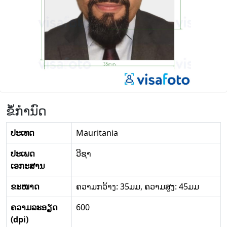
ຂໍ້ກໍານົດ
ປະເທດ
Mauritania
ປະເພດ
ວີຊາ
ເອກະສານ
ຂະໜາດ
ຄວາມກວ້າງ: 35ມມ, ຄວາມສູງ: 45ມມ
ຄວາມລະອຽດ
600
(dpi)