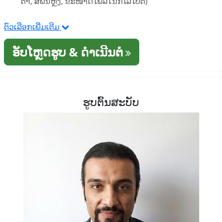
ຕາ, ສີພື້ນຫຼັງ, ຂະໜາດໄຟລ໌ໃນກິໂລໄບຕ໌)
ຕົວເລືອກເພີ່ມເຕີມ
ອັບໂຫຼດຮູບ & ດໍາເນີນຕໍ່
ຮູບຕົ້ນສະບັບ