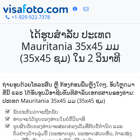
+1-929-922-7378
ໄດ້ຮູບສໍາລັບ ປະເທດ
Mauritania 35x45 ມມ
(35x45 ຊມ) ໃນ 2 ວິນາທີ
ຖ່າຍຮູບດ້ວຍໂທລະສັບ ຫຼື ກ້ອງກ່ອນພື້ນຫຼັງໃດໆ, ອັບໂຫຼດມາ
ທີ່ນີ້ ແລະ ໄດ້ຮັບຮູບມືອາຊີບທັນທີສໍາລັບເອກະສານຂອງທ່ານ:
ປະເທດ Mauritania 35x45 ມມ (35x45 ຊມ)
ຮັບປະກັນວ່າຈະຖືກຮັບ
ທ່ານຈະໄດ້ຮູບຂອງທ່ານໃນບໍ່ກີ່ວິນາທີ
ຮູບຜົນຮັບຂອງທ່ານຈະສອດຄ່ອງເຕັມທີ່ກັບຂໍ້ກໍານົດ ແລະ
ຕົວຢ່າງດ້ານລຸ່ມນີ້ (ຂະໜາດຮູບ, ຂະໜາດສ່ວນຫົວ, ຕໍາແໜ່ງ