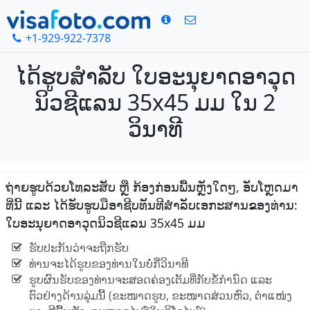
+1-929-922-7378
ໄດ້ຮູບສໍາລັບ ໃບອະນຸຍາດອາວຸດ
ນິວຊີແລນ 35x45 ມມ ໃນ 2
ວິນາທີ
ຖ່າຍຮູບດ້ວຍໂທລະສັບ ຫຼື ກ້ອງກ່ອນພື້ນຫຼັງໃດໆ, ອັບໂຫຼດມາ
ທີ່ນີ້ ແລະ ໄດ້ຮັບຮູບມືອາຊີບທັນທີສໍາລັບເອກະສານຂອງທ່ານ:
ໃບອະນຸຍາດອາວຸດນິວຊີແລນ 35x45 ມມ
ຮັບປະກັນວ່າຈະຖືກຮັບ
ທ່ານຈະໄດ້ຮູບຂອງທ່ານໃນບໍ່ກີ່ວິນາທີ
ຮູບຜົນຮັບຂອງທ່ານຈະສອດຄ່ອງເຕັມທີ່ກັບຂໍ້ກໍານົດ ແລະ
ຕົວຢ່າງດ້ານລຸ່ມນີ້ (ຂະໜາດຮູບ, ຂະໜາດສ່ວນຫົວ, ຕໍາແໜ່ງ