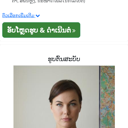
ຕາ, ສີພື້ນຫຼັງ, ຂະໜາດໄຟລ໌ໃນກິໂລໄບຕ໌)
ຕົວເລືອກເພີ່ມເຕີມ
ອັບໂຫຼດຮູບ & ດໍາເນີນຕໍ່
ຮູບຕົ້ນສະບັບ