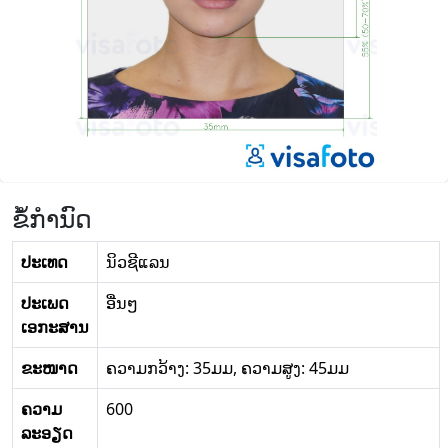
ຂໍ້ກໍານົດ
ປະເທດ
ນິວ​ຊີ​ແລນ
ປະເພດ
ອື່ນໆ
ເອກະສານ
ຂະໜາດ
ຄວາມກວ້າງ: 35ມມ, ຄວາມສູງ: 45ມມ
ຄວາມ
600
ລະອຽດ