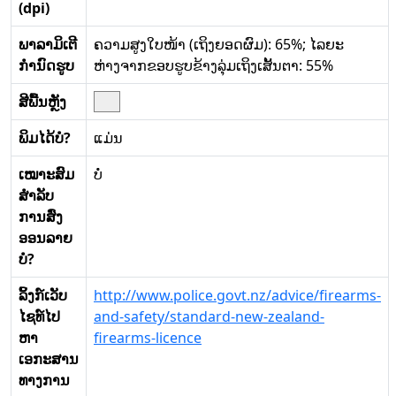
(dpi)
ພາລາມິເຕີ
ຄວາມສູງໃບໜ້າ (ເຖິງຍອດຜົມ): 65%; ໄລຍະ
ກໍານົດຮູບ
ຫ່າງຈາກຂອບຮູບຂ້າງລຸ່ມເຖິງເສັ້ນຕາ: 55%
ສີພື້ນຫຼັງ
ພິມໄດ້ບໍ?
ແມ່ນ
ເໝາະສົມ
ບໍ່
ສໍາລັບ
ການສົ່ງ
ອອນລາຍ
ບໍ?
ລິ້ງກ໌ເວັບ
http://www.police.govt.nz/advice/firearms-
ໄຊທ໌ໄປ
and-safety/standard-new-zealand-
ຫາ
firearms-licence
ເອກະສານ
ທາງການ