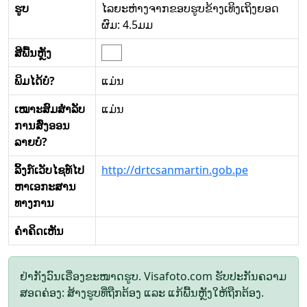
ຮູບ
ໄລຍະຫ່າງຈາກຂອບຮູບຂ້າງເທິງເຖິງຍອດ
ຜົມ: 4.5ມມ
ສີພື້ນຫຼັງ
ພິມໄດ້ບໍ?
ແມ່ນ
ເໝາະສົມສໍາລັບ
ແມ່ນ
ການສົ່ງອອນ
ລາຍບໍ?
ລິ້ງກ໌ເວັບໄຊທ໌ໄປ
http://drtcsanmartin.gob.pe
ຫາເອກະສານ
ທາງການ
ຄໍາຄິດເຫັນ
ຢ່າກັງວົນເຣື່ອງຂະໜາດຮູບ. Visafoto.com ຮັບປະກັນຄວາມ
ສອດຄ່ອງ: ສ້າງຮູບທີ່ຖືກຕ້ອງ ແລະ ແກ້ພື້ນຫຼັງໃຫ້ຖືກຕ້ອງ.