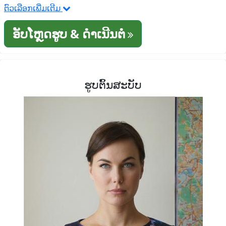
ຕົວເລືອກເພີ່ມເຕີມ
ອັບໂຫຼດຮູບ & ດໍາເນີນຕໍ່
ຮູບຕົ້ນສະບັບ