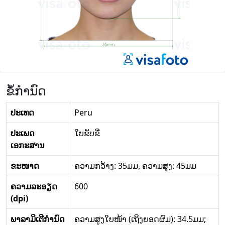
ຂໍ້ກໍານົດ
ປະເທດ
Peru
ປະເພດ
ໃບຂັບຂີ່
ເອກະສານ
ຂະໜາດ
ຄວາມກວ້າງ: 35ມມ, ຄວາມສູງ: 45ມມ
ຄວາມລະອຽດ
600
(dpi)
ພາລາມິເຕີກໍານົດ
ຄວາມສູງໃບໜ້າ (ເຖິງຍອດຜົມ): 34.5ມມ;