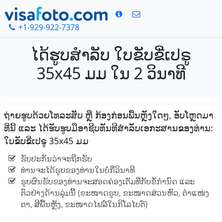
+1-929-922-7378
ໄດ້ຮູບສໍາລັບ ໃບຂັບຂີ່ເປຣູ
35x45 ມມ ໃນ 2 ວິນາທີ
ຖ່າຍຮູບດ້ວຍໂທລະສັບ ຫຼື ກ້ອງກ່ອນພື້ນຫຼັງໃດໆ, ອັບໂຫຼດມາ
ທີ່ນີ້ ແລະ ໄດ້ຮັບຮູບມືອາຊີບທັນທີສໍາລັບເອກະສານຂອງທ່ານ:
ໃບຂັບຂີ່ເປຣູ 35x45 ມມ
ຮັບປະກັນວ່າຈະຖືກຮັບ
ທ່ານຈະໄດ້ຮູບຂອງທ່ານໃນບໍ່ກີ່ວິນາທີ
ຮູບຜົນຮັບຂອງທ່ານຈະສອດຄ່ອງເຕັມທີ່ກັບຂໍ້ກໍານົດ ແລະ
ຕົວຢ່າງດ້ານລຸ່ມນີ້ (ຂະໜາດຮູບ, ຂະໜາດສ່ວນຫົວ, ຕໍາແໜ່ງ
ຕາ, ສີພື້ນຫຼັງ, ຂະໜາດໄຟລ໌ໃນກິໂລໄບຕ໌)