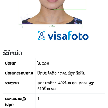
ຂໍ້ກໍານົດ
ປະເທດ
ໂປແລນ
ປະເພດເອກະສານ
ບັດປະຈໍາຕົວ / ການພິສູດຕົວຕົນ
ຂະໜາດ
ຄວາມກວ້າງ: 492ພິກເຊວ, ຄວາມສູງ:
610ພິກເຊວ
ຄວາມລະອຽດ
1
(dpi)