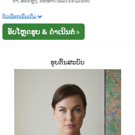
ຕາ, ສີພື້ນຫຼັງ, ຂະໜາດໄຟລ໌ໃນກິໂລໄບຕ໌)
ຕົວເລືອກເພີ່ມເຕີມ
ອັບໂຫຼດຮູບ & ດໍາເນີນຕໍ່
ຮູບຕົ້ນສະບັບ