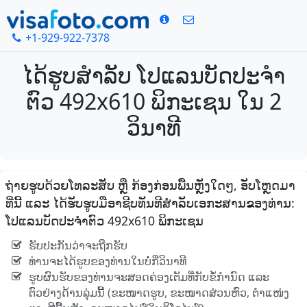
+1-929-922-7378
ໄດ້ຮູບສໍາລັບ ໂປແລນບັດປະຈໍາ
ຕົວ 492x610 ພິກະເຊນ ໃນ 2
ວິນາທີ
ຖ່າຍຮູບດ້ວຍໂທລະສັບ ຫຼື ກ້ອງກ່ອນພື້ນຫຼັງໃດໆ, ອັບໂຫຼດມາ
ທີ່ນີ້ ແລະ ໄດ້ຮັບຮູບມືອາຊີບທັນທີສໍາລັບເອກະສານຂອງທ່ານ:
ໂປແລນບັດປະຈໍາຕົວ 492x610 ພິກະເຊນ
ຮັບປະກັນວ່າຈະຖືກຮັບ
ທ່ານຈະໄດ້ຮູບຂອງທ່ານໃນບໍ່ກີ່ວິນາທີ
ຮູບຜົນຮັບຂອງທ່ານຈະສອດຄ່ອງເຕັມທີ່ກັບຂໍ້ກໍານົດ ແລະ
ຕົວຢ່າງດ້ານລຸ່ມນີ້ (ຂະໜາດຮູບ, ຂະໜາດສ່ວນຫົວ, ຕໍາແໜ່ງ