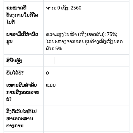
ຂະໜາດທີ່
ຈາກ: 0 ເຖິງ: 2560
ຕ້ອງການໃນກິໂລ
ໄບຕ໌
ພາລາມິເຕີກໍານົດ
ຄວາມສູງໃບໜ້າ (ເຖິງຍອດຜົມ): 75%;
ຮູບ
ໄລຍະຫ່າງຈາກຂອບຮູບຂ້າງເທິງເຖິງຍອດ
ຜົມ: 5%
ສີພື້ນຫຼັງ
ພິມໄດ້ບໍ?
ບໍ່
ເໝາະສົມສໍາລັບ
ແມ່ນ
ການສົ່ງອອນລາຍ
ບໍ?
ລິ້ງກ໌ເວັບໄຊທ໌ໄປ
ຫາເອກະສານ
ທາງການ