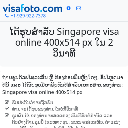
+1-929-922-7378
ໄດ້ຮູບສໍາລັບ Singapore visa
online 400x514 px ໃນ 2
ວິນາທີ
ຖ່າຍຮູບດ້ວຍໂທລະສັບ ຫຼື ກ້ອງກ່ອນພື້ນຫຼັງໃດໆ, ອັບໂຫຼດມາ
ທີ່ນີ້ ແລະ ໄດ້ຮັບຮູບມືອາຊີບທັນທີສໍາລັບເອກະສານຂອງທ່ານ:
Singapore visa online 400x514 px
ຮັບປະກັນວ່າຈະຖືກຮັບ
ທ່ານຈະໄດ້ຮູບຂອງທ່ານໃນບໍ່ກີ່ວິນາທີ
ຮູບຜົນຮັບຂອງທ່ານຈະສອດຄ່ອງເຕັມທີ່ກັບຂໍ້ກໍານົດ ແລະ
ຕົວຢ່າງດ້ານລຸ່ມນີ້ (ຂະໜາດຮູບ, ຂະໜາດສ່ວນຫົວ, ຕໍາແໜ່ງ