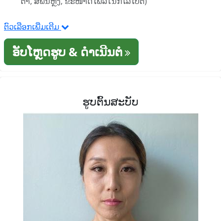
ຕາ, ສີພື້ນຫຼັງ, ຂະໜາດໄຟລ໌ໃນກິໂລໄບຕ໌)
ຕົວເລືອກເພີ່ມເຕີມ
ອັບໂຫຼດຮູບ & ດໍາເນີນຕໍ່
ຮູບຕົ້ນສະບັບ