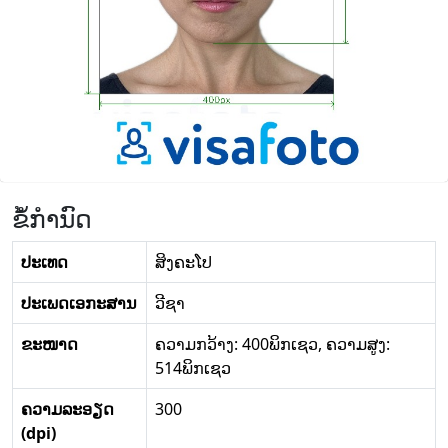
ຂໍ້ກໍານົດ
ປະເທດ
ສິງຄະໂປ
ປະເພດເອກະສານ
ວີຊາ
ຂະໜາດ
ຄວາມກວ້າງ: 400ພິກເຊວ, ຄວາມສູງ:
514ພິກເຊວ
ຄວາມລະອຽດ
300
(dpi)