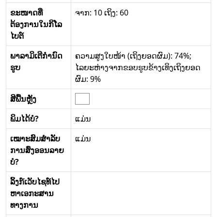
ຂະໜາດທີ່
ຈາກ: 10 ເຖິງ: 60
ຕ້ອງການໃນກິໂລ
ໄບຕ໌
ພາລາມິເຕີກໍານົດ
ຄວາມສູງໃບໜ້າ (ເຖິງຍອດຜົມ): 74%;
ຮູບ
ໄລຍະຫ່າງຈາກຂອບຮູບຂ້າງເທິງເຖິງຍອດ
ຜົມ: 9%
ສີພື້ນຫຼັງ
ພິມໄດ້ບໍ?
ແມ່ນ
ເໝາະສົມສໍາລັບ
ແມ່ນ
ການສົ່ງອອນລາຍ
ບໍ?
ລິ້ງກ໌ເວັບໄຊທ໌ໄປ
ຫາເອກະສານ
ທາງການ