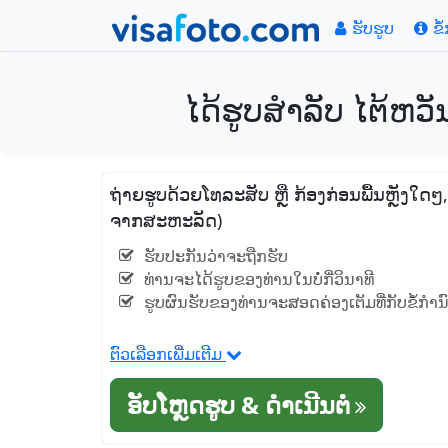
ຮັບຮູບ
ຂໍ
ໄດ້ຮູບສໍາລັບ ໄຕ້ຫວ
ຖ່າຍຮູບດ້ວຍໂທລະສັບ ຫຼື ກ້ອງກ່ອນພື້ນຫຼັງໃດໆ
ຈາກສະຫະລັດ)
ຮັບປະກັນວ່າຈະຖືກຮັບ
ທ່ານຈະໄດ້ຮູບຂອງທ່ານໃນບໍ່ກີ່ວິນາທີ
ຮູບຜົນຮັບຂອງທ່ານຈະສອດຄ່ອງເຕັມທີ່ກັບຂໍ້ກໍາ
ຕົວເລືອກເພີ່ມເຕີມ
ອັບໂຫຼດຮູບ & ດໍາເນີນຕໍ່