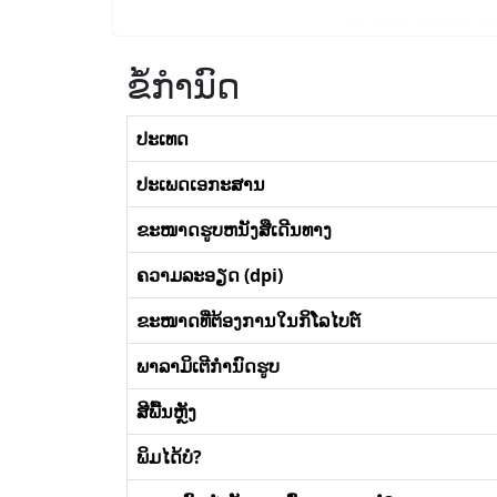
ຂໍ້ກໍານົດ
ປະເທດ
ປະເພດເອກະສານ
ຂະໜາດຮູບຫນັງສືເດີນທາງ
ຄວາມລະອຽດ (dpi)
ຂະໜາດທີ່ຕ້ອງການໃນກິໂລໄບຕ໌
ພາລາມິເຕີກໍານົດຮູບ
ສີພື້ນຫຼັງ
ພິມໄດ້ບໍ?