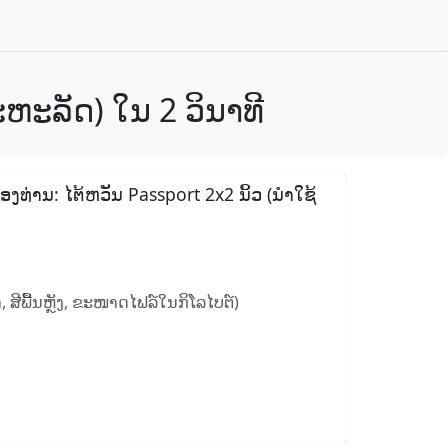
ະຫະລັດ) ໃນ 2 ວິນາທີ
ອງທ່ານ: ໄຕ້ຫວັນ Passport 2x2 ນິ້ວ (ນໍາໃຊ້
 ສີພື້ນຫຼັງ, ຂະໜາດໄຟລ໌ໃນກິໂລໄບຕ໌)