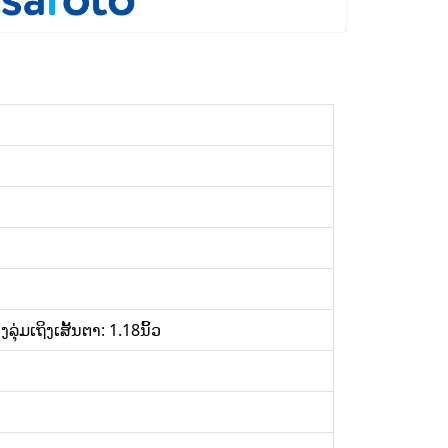
່ມເຖິງເສັ້ນຕາ: 1.18ນິ້ວ