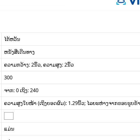
ໄຕ້ຫວັນ
ຫນັງສືເດີນທາງ
ຄວາມກວ້າງ: 2ນິ້ວ, ຄວາມສູງ: 2ນິ້ວ
300
ຈາກ: 0 ເຖິງ: 240
ຄວາມສູງໃບໜ້າ (ເຖິງຍອດຜົມ): 1.29ນິ້ວ; ໄລຍະຫ່າງຈາກຂອບຮູບຂ້າງລຸ
ແມ່ນ