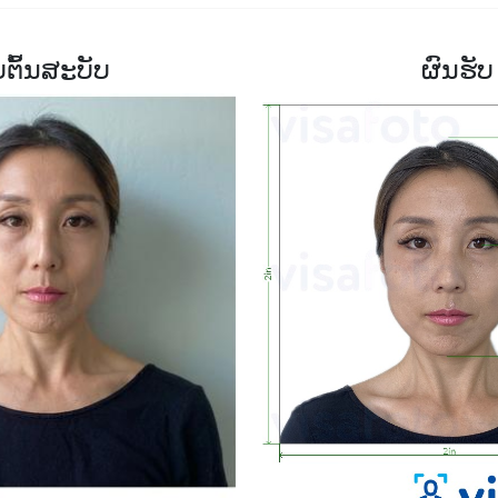
ບຕົ້ນສະບັບ
ຜົນຮັບ