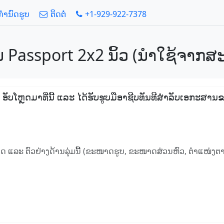
້ກໍານົດຮູບ
ຕິດຕໍ່
+1-929-922-7378
ັນ Passport 2x2 ນິ້ວ (ນໍາໃຊ້ຈາກສ
, ອັບໂຫຼດມາທີ່ນີ້ ແລະ ໄດ້ຮັບຮູບມືອາຊີບທັນທີສໍາລັບເອກະສານຂ
ນົດ ແລະ ຕົວຢ່າງດ້ານລຸ່ມນີ້ (ຂະໜາດຮູບ, ຂະໜາດສ່ວນຫົວ, ຕໍາແໜ່ງຕາ,