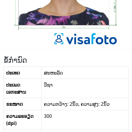
ຂໍ້ກໍານົດ
ປະເທດ
ສະ​ຫະ​ລັດ
ປະເພດ
ວີຊາ
ເອກະສານ
ຂະໜາດ
ຄວາມກວ້າງ: 2ນິ້ວ, ຄວາມສູງ: 2ນິ້ວ
ຄວາມລະອຽດ
300
(dpi)