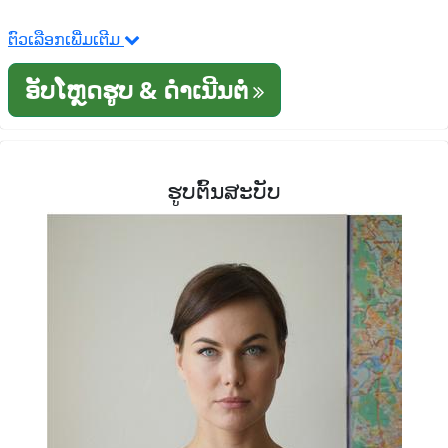
ຕົວເລືອກເພີ່ມເຕີມ
ອັບໂຫຼດຮູບ & ດໍາເນີນຕໍ່
ຮູບຕົ້ນສະບັບ