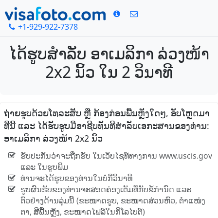
+1-929-922-7378
ໄດ້ຮູບສໍາລັບ ອາເມລິກາ ລ່ວງໜ້າ
2x2 ນິ້ວ ໃນ 2 ວິນາທີ
ຖ່າຍຮູບດ້ວຍໂທລະສັບ ຫຼື ກ້ອງກ່ອນພື້ນຫຼັງໃດໆ, ອັບໂຫຼດມາ
ທີ່ນີ້ ແລະ ໄດ້ຮັບຮູບມືອາຊີບທັນທີສໍາລັບເອກະສານຂອງທ່ານ:
ອາເມລິກາ ລ່ວງໜ້າ 2x2 ນິ້ວ
ຮັບປະກັນວ່າຈະຖືກຮັບ ໃນເວັບໄຊທ໌ທາງການ www.uscis.gov
ແລະ ໃນຮູບພິມ
ທ່ານຈະໄດ້ຮູບຂອງທ່ານໃນບໍ່ກີ່ວິນາທີ
ຮູບຜົນຮັບຂອງທ່ານຈະສອດຄ່ອງເຕັມທີ່ກັບຂໍ້ກໍານົດ ແລະ
ຕົວຢ່າງດ້ານລຸ່ມນີ້ (ຂະໜາດຮູບ, ຂະໜາດສ່ວນຫົວ, ຕໍາແໜ່ງ
ຕາ, ສີພື້ນຫຼັງ, ຂະໜາດໄຟລ໌ໃນກິໂລໄບຕ໌)