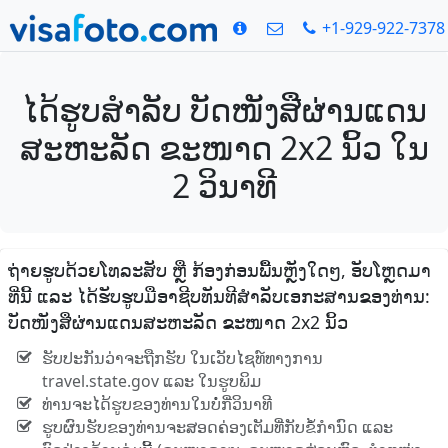
+1-929-922-7378
ໄດ້ຮູບສໍາລັບ ບັດໜັງສືຜ່ານແດນ
ສະຫະລັດ ຂະໜາດ 2x2 ນິ້ວ ໃນ
2 ວິນາທີ
ຖ່າຍຮູບດ້ວຍໂທລະສັບ ຫຼື ກ້ອງກ່ອນພື້ນຫຼັງໃດໆ, ອັບໂຫຼດມາ
ທີ່ນີ້ ແລະ ໄດ້ຮັບຮູບມືອາຊີບທັນທີສໍາລັບເອກະສານຂອງທ່ານ:
ບັດໜັງສືຜ່ານແດນສະຫະລັດ ຂະໜາດ 2x2 ນິ້ວ
ຮັບປະກັນວ່າຈະຖືກຮັບ ໃນເວັບໄຊທ໌ທາງການ
travel.state.gov ແລະ ໃນຮູບພິມ
ທ່ານຈະໄດ້ຮູບຂອງທ່ານໃນບໍ່ກີ່ວິນາທີ
ຮູບຜົນຮັບຂອງທ່ານຈະສອດຄ່ອງເຕັມທີ່ກັບຂໍ້ກໍານົດ ແລະ