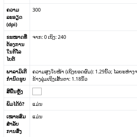
ຄວາມ
300
ລະອຽດ
(dpi)
ຂະໜາດທີ່
ຈາກ: 0 ເຖິງ: 240
ຕ້ອງການ
ໃນກິໂລ
ໄບຕ໌
ພາລາມິເຕີ
ຄວາມສູງໃບໜ້າ (ເຖິງຍອດຜົມ): 1.29ນິ້ວ; ໄລຍະຫ່າ
ກໍານົດຮູບ
ຂ້າງລຸ່ມເຖິງເສັ້ນຕາ: 1.18ນິ້ວ
ສີພື້ນຫຼັງ
ພິມໄດ້ບໍ?
ແມ່ນ
ເໝາະສົມ
ແມ່ນ
ສໍາລັບ
ການສົ່ງ