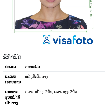
ຂໍ້ກໍານົດ
ປະເທດ
ສະ​ຫະ​ລັດ
ປະເພດ
ຫນັງສືເດີນທາງ
ເອກະສານ
ຂະໜາດ
ຄວາມກວ້າງ: 2ນິ້ວ, ຄວາມສູງ: 2ນິ້ວ
ຮູບຫນັງສື
ເດີນທາງ