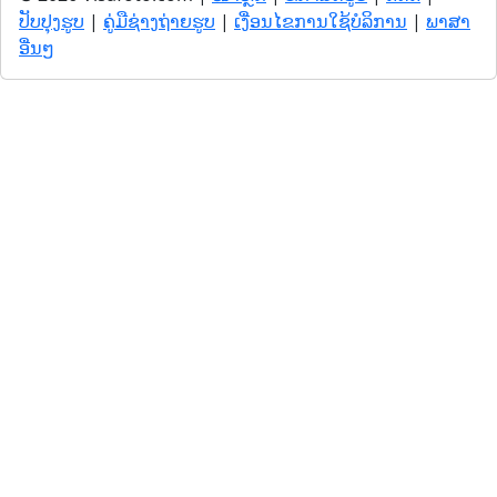
ປັບປຸງຮູບ
|
ຄູ່ມືຊ່າງຖ່າຍຮູບ
|
ເງື່ອນໄຂການໃຊ້ບໍລິການ
|
ພາສາ
ອື່ນໆ