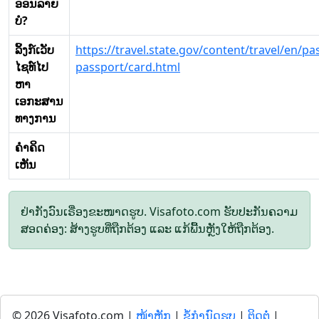
ອອນລາຍ
ບໍ?
ລິ້ງກ໌ເວັບ
https://travel.state.gov/content/travel/en/p
ໄຊທ໌ໄປ
passport/card.html
ຫາ
ເອກະສານ
ທາງການ
ຄໍາຄິດ
ເຫັນ
ຢ່າກັງວົນເຣື່ອງຂະໜາດຮູບ. Visafoto.com ຮັບປະກັນຄວາມ
ສອດຄ່ອງ: ສ້າງຮູບທີ່ຖືກຕ້ອງ ແລະ ແກ້ພື້ນຫຼັງໃຫ້ຖືກຕ້ອງ.
© 2026 Visafoto.com |
ໜ້າຫຼັກ
|
ຂໍ້ກໍານົດຮູບ
|
ຕິດຕໍ່
|