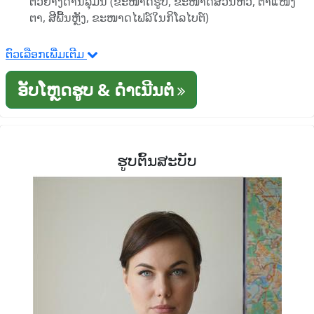
ຕົວຢ່າງດ້ານລຸ່ມນີ້ (ຂະໜາດຮູບ, ຂະໜາດສ່ວນຫົວ, ຕໍາແໜ່ງ
ຕາ, ສີພື້ນຫຼັງ, ຂະໜາດໄຟລ໌ໃນກິໂລໄບຕ໌)
ຕົວເລືອກເພີ່ມເຕີມ
ອັບໂຫຼດຮູບ & ດໍາເນີນຕໍ່
ຮູບຕົ້ນສະບັບ