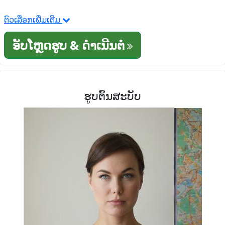
ຕົວເລືອກເພີ່ມເຕີມ
ອັບໂຫຼດຮູບ & ດໍາເນີນຕໍ່
ຮູບຕົ້ນສະບັບ