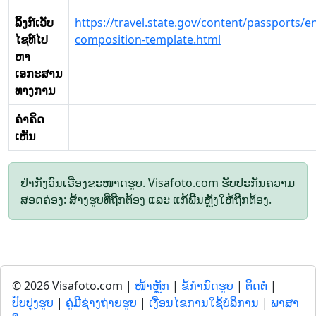
ລິ້ງກ໌ເວັບ
https://travel.state.gov/content/passports/
ໄຊທ໌ໄປ
composition-template.html
ຫາ
ເອກະສານ
ທາງການ
ຄໍາຄິດ
ເຫັນ
ຢ່າກັງວົນເຣື່ອງຂະໜາດຮູບ. Visafoto.com ຮັບປະກັນຄວາມ
ສອດຄ່ອງ: ສ້າງຮູບທີ່ຖືກຕ້ອງ ແລະ ແກ້ພື້ນຫຼັງໃຫ້ຖືກຕ້ອງ.
© 2026 Visafoto.com |
ໜ້າຫຼັກ
|
ຂໍ້ກໍານົດຮູບ
|
ຕິດຕໍ່
|
ປັບປຸງຮູບ
|
ຄູ່ມືຊ່າງຖ່າຍຮູບ
|
ເງື່ອນໄຂການໃຊ້ບໍລິການ
|
ພາສາ