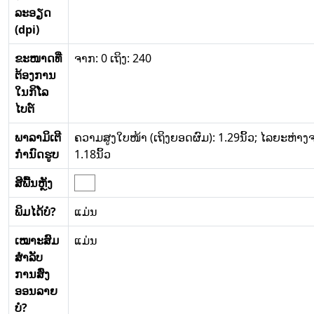
ລະອຽດ
(dpi)
ຂະໜາດທີ່
ຈາກ: 0 ເຖິງ: 240
ຕ້ອງການ
ໃນກິໂລ
ໄບຕ໌
ພາລາມິເຕີ
ຄວາມສູງໃບໜ້າ (ເຖິງຍອດຜົມ): 1.29ນິ້ວ; ໄລຍະຫ່າງຈ
ກໍານົດຮູບ
1.18ນິ້ວ
ສີພື້ນຫຼັງ
ພິມໄດ້ບໍ?
ແມ່ນ
ເໝາະສົມ
ແມ່ນ
ສໍາລັບ
ການສົ່ງ
ອອນລາຍ
ບໍ?