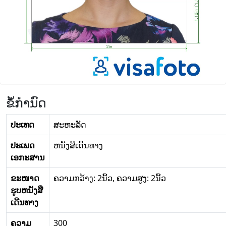
ຂໍ້ກໍານົດ
ປະເທດ
ສະ​ຫະ​ລັດ
ປະເພດ
ຫນັງສືເດີນທາງ
ເອກະສານ
ຂະໜາດ
ຄວາມກວ້າງ: 2ນິ້ວ, ຄວາມສູງ: 2ນິ້ວ
ຮູບຫນັງສື
ເດີນທາງ
ຄວາມ
300