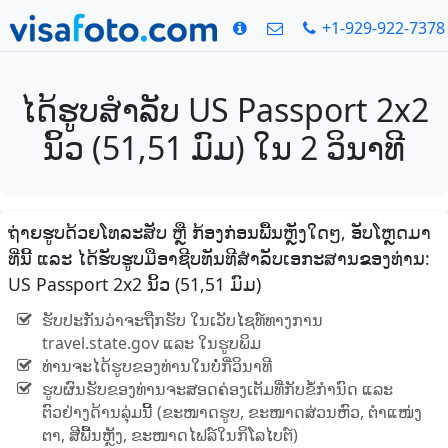
+1-929-922-7378
ໄດ້ຮູບສໍາລັບ US Passport 2x2
ນິ້ວ (51,51 ມົມ) ໃນ 2 ວິນາທີ
ຖ່າຍຮູບດ້ວຍໂທລະສັບ ຫຼື ກ້ອງກ່ອນພື້ນຫຼັງໃດໆ, ອັບໂຫຼດມາ
ທີ່ນີ້ ແລະ ໄດ້ຮັບຮູບມືອາຊີບທັນທີສໍາລັບເອກະສານຂອງທ່ານ:
US Passport 2x2 ນິ້ວ (51,51 ມົມ)
ຮັບປະກັນວ່າຈະຖືກຮັບ ໃນເວັບໄຊທ໌ທາງການ
travel.state.gov ແລະ ໃນຮູບພິມ
ທ່ານຈະໄດ້ຮູບຂອງທ່ານໃນບໍ່ກີ່ວິນາທີ
ຮູບຜົນຮັບຂອງທ່ານຈະສອດຄ່ອງເຕັມທີ່ກັບຂໍ້ກໍານົດ ແລະ
ຕົວຢ່າງດ້ານລຸ່ມນີ້ (ຂະໜາດຮູບ, ຂະໜາດສ່ວນຫົວ, ຕໍາແໜ່ງ
ຕາ, ສີພື້ນຫຼັງ, ຂະໜາດໄຟລ໌ໃນກິໂລໄບຕ໌)