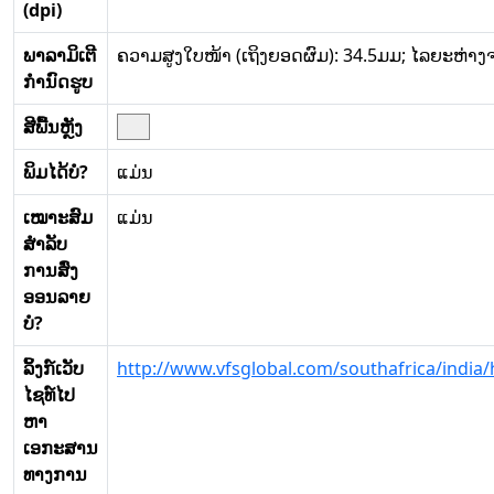
(dpi)
ພາລາມິເຕີ
ຄວາມສູງໃບໜ້າ (ເຖິງຍອດຜົມ): 34.5ມມ; ໄລຍະຫ່າງ
ກໍານົດຮູບ
ສີພື້ນຫຼັງ
ພິມໄດ້ບໍ?
ແມ່ນ
ເໝາະສົມ
ແມ່ນ
ສໍາລັບ
ການສົ່ງ
ອອນລາຍ
ບໍ?
ລິ້ງກ໌ເວັບ
http://www.vfsglobal.com/southafrica/india
ໄຊທ໌ໄປ
ຫາ
ເອກະສານ
ທາງການ