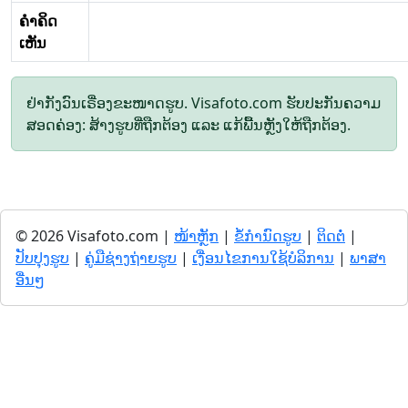
ຄໍາຄິດ
ເຫັນ
ຢ່າກັງວົນເຣື່ອງຂະໜາດຮູບ. Visafoto.com ຮັບປະກັນຄວາມ
ສອດຄ່ອງ: ສ້າງຮູບທີ່ຖືກຕ້ອງ ແລະ ແກ້ພື້ນຫຼັງໃຫ້ຖືກຕ້ອງ.
© 2026 Visafoto.com |
ໜ້າຫຼັກ
|
ຂໍ້ກໍານົດຮູບ
|
ຕິດຕໍ່
|
ປັບປຸງຮູບ
|
ຄູ່ມືຊ່າງຖ່າຍຮູບ
|
ເງື່ອນໄຂການໃຊ້ບໍລິການ
|
ພາສາ
ອື່ນໆ