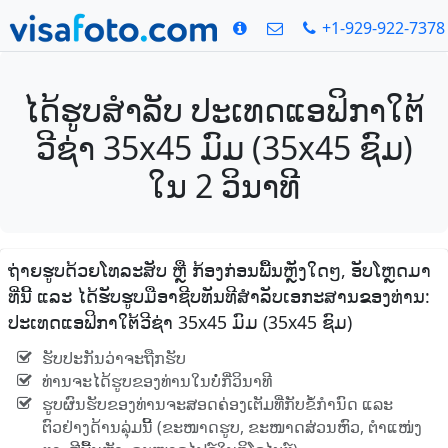
+1-929-922-7378
ໄດ້ຮູບສໍາລັບ ປະເທດແອຟິກາໃຕ້
ວີຊ່າ 35x45 ມົມ (35x45 ຊົມ)
ໃນ 2 ວິນາທີ
ຖ່າຍຮູບດ້ວຍໂທລະສັບ ຫຼື ກ້ອງກ່ອນພື້ນຫຼັງໃດໆ, ອັບໂຫຼດມາ
ທີ່ນີ້ ແລະ ໄດ້ຮັບຮູບມືອາຊີບທັນທີສໍາລັບເອກະສານຂອງທ່ານ:
ປະເທດແອຟິກາໃຕ້ວີຊ່າ 35x45 ມົມ (35x45 ຊົມ)
ຮັບປະກັນວ່າຈະຖືກຮັບ
ທ່ານຈະໄດ້ຮູບຂອງທ່ານໃນບໍ່ກີ່ວິນາທີ
ຮູບຜົນຮັບຂອງທ່ານຈະສອດຄ່ອງເຕັມທີ່ກັບຂໍ້ກໍານົດ ແລະ
ຕົວຢ່າງດ້ານລຸ່ມນີ້ (ຂະໜາດຮູບ, ຂະໜາດສ່ວນຫົວ, ຕໍາແໜ່ງ