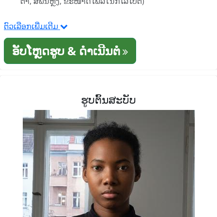
ຕາ, ສີພື້ນຫຼັງ, ຂະໜາດໄຟລ໌ໃນກິໂລໄບຕ໌)
ຕົວເລືອກເພີ່ມເຕີມ
ອັບໂຫຼດຮູບ & ດໍາເນີນຕໍ່
ຮູບຕົ້ນສະບັບ