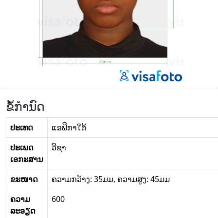
ຂໍ້ກໍານົດ
ປະເທດ
ແອຟິກາໃຕ້
ປະເພດ
ວີຊາ
ເອກະສານ
ຂະໜາດ
ຄວາມກວ້າງ: 35ມມ, ຄວາມສູງ: 45ມມ
ຄວາມ
600
ລະອຽດ