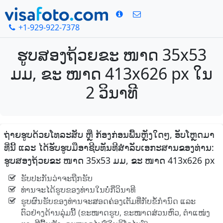
+1-929-922-7378
ຮູບສອງຖ້ວຍຂະ ໜາດ 35x53
ມມ, ຂະ ໜາດ 413x626 px ໃນ
2 ວິນາທີ
ຖ່າຍຮູບດ້ວຍໂທລະສັບ ຫຼື ກ້ອງກ່ອນພື້ນຫຼັງໃດໆ, ອັບໂຫຼດມາ
ທີ່ນີ້ ແລະ ໄດ້ຮັບຮູບມືອາຊີບທັນທີສໍາລັບເອກະສານຂອງທ່ານ:
ຮູບສອງຖ້ວຍຂະ ໜາດ 35x53 ມມ, ຂະ ໜາດ 413x626 px
ຮັບປະກັນວ່າຈະຖືກຮັບ
ທ່ານຈະໄດ້ຮູບຂອງທ່ານໃນບໍ່ກີ່ວິນາທີ
ຮູບຜົນຮັບຂອງທ່ານຈະສອດຄ່ອງເຕັມທີ່ກັບຂໍ້ກໍານົດ ແລະ
ຕົວຢ່າງດ້ານລຸ່ມນີ້ (ຂະໜາດຮູບ, ຂະໜາດສ່ວນຫົວ, ຕໍາແໜ່ງ