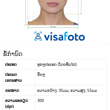
ຂໍ້ກໍານົດ
ປະເທດ
ທຸກໆປະເທດ (ໂດຍທົ່ວໄປ)
ປະເພດ
ອື່ນໆ
ເອກະສານ
ຂະໜາດ
ຄວາມກວ້າງ: 35ມມ, ຄວາມສູງ: 53ມມ
ຄວາມລະອຽດ
300
(dpi)