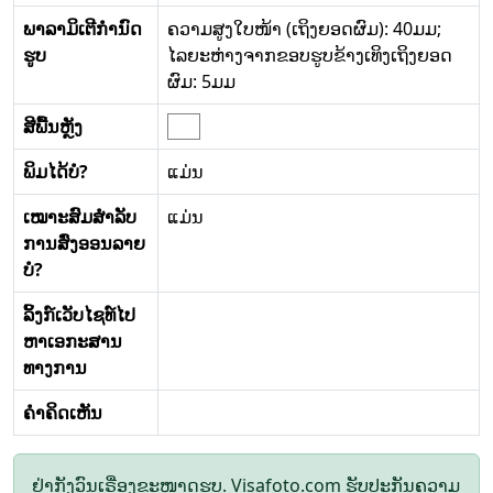
ພາລາມິເຕີກໍານົດ
ຄວາມສູງໃບໜ້າ (ເຖິງຍອດຜົມ): 40ມມ;
ຮູບ
ໄລຍະຫ່າງຈາກຂອບຮູບຂ້າງເທິງເຖິງຍອດ
ຜົມ: 5ມມ
ສີພື້ນຫຼັງ
ພິມໄດ້ບໍ?
ແມ່ນ
ເໝາະສົມສໍາລັບ
ແມ່ນ
ການສົ່ງອອນລາຍ
ບໍ?
ລິ້ງກ໌ເວັບໄຊທ໌ໄປ
ຫາເອກະສານ
ທາງການ
ຄໍາຄິດເຫັນ
ຢ່າກັງວົນເຣື່ອງຂະໜາດຮູບ. Visafoto.com ຮັບປະກັນຄວາມ