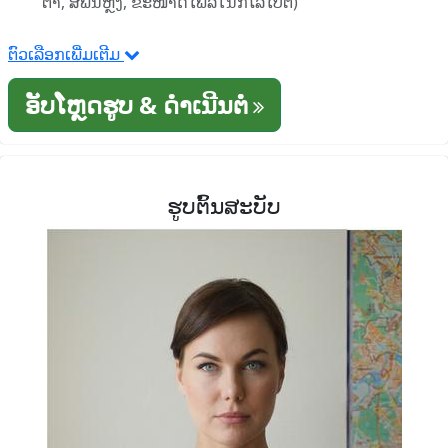
ຕາ, ສີພື້ນຫຼັງ, ຂະໜາດໄຟລ໌ໃນກິໂລໄບຕ໌)
ຕົວເລືອກເພີ່ມເຕີມ
ອັບໂຫຼດຮູບ & ດໍາເນີນຕໍ່
ຮູບຕົ້ນສະບັບ